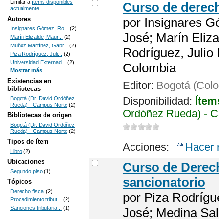
Limitar a
ítems disponibles
Curso de derech
actualmente.
UNICOC
Autores
por
Insignares G
Insignares Gómez, Ro...
(2)
José; Marín Eliza
Marín Elizalde, Maur...
(2)
Muñoz Martínez, Gabr...
(2)
Rodríguez, Julio
Piza Rodríguez, Juli...
(2)
Universidad Externad...
(2)
Colombia
Mostrar más
Existencias en
Editor:
Bogotá (Colo
bibliotecas
Disponibilidad:
Ítem
Bogotá (Dr. David Ordóñez
Rueda) - Campus Norte
(2)
Ordóñez Rueda) - C
Bibliotecas de origen
Bogotá (Dr. David Ordóñez
Rueda) - Campus Norte
(2)
Tipos de ítem
Acciones:
Hacer 
Libro
(2)
Ubicaciones
Curso de Derech
Segundo piso
(1)
sancionatorio
Tópicos
Derecho fiscal
(2)
por
Piza Rodrígu
Procedimiento tribut...
(2)
Sanciones tributaria...
(1)
José; Medina Sal