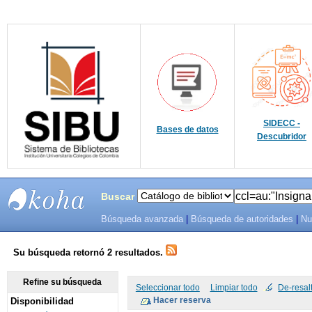
SIDECC -
Bases de datos
Descubridor
Buscar
Búsqueda avanzada
|
Búsqueda de autoridades
|
Nu
SIBU -
SISTEMAS
Su búsqueda retornó 2 resultados.
DE
Refine su búsqueda
Seleccionar todo
Limpiar todo
De-resal
Disponibilidad
BIBLIOTECAS