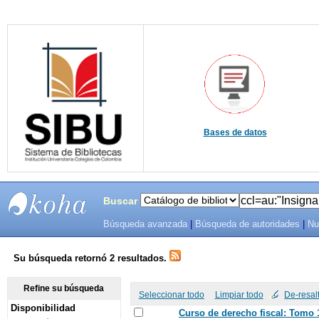
Bases de datos
Buscar
Búsqueda avanzada
|
Búsqueda de autoridades
|
Nu
SIBU -
SISTEMAS
Su búsqueda retornó 2 resultados.
DE
Refine su búsqueda
Seleccionar todo
Limpiar todo
De-resal
Disponibilidad
BIBLIOTECAS
Curso de derecho fiscal: Tomo 