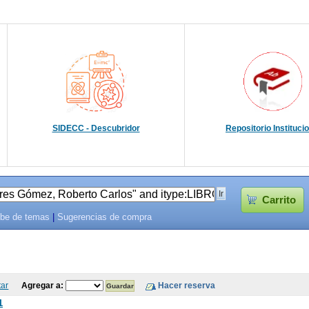
SIDECC - Descubridor
Repositorio Instituci
Carrito
be de temas
|
Sugerencias de compra
tar
Agregar a:
1