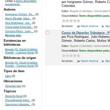
Limitar a
ítems disponibles
por
Insignares Gómez, Roberto Car
actualmente.
Colombia
UNICOC
Autores
Editor:
Bogotá (Colombia): Universidad 
Insignares Gómez, Ro...
(2)
Disponibilidad:
Ítems disponibles para
Marín Elizalde, Maur...
(2)
Piza Rodríguez, Juli...
(2)
Acciones:
Hacer reserva
Agre
Universidad Externad...
(2)
Zornoza Pérez, Juan ...
(2)
Curso de Derecho Tributario : 
Mostrar más
por
Piza Rodríguez, Julio Roberto
Gómez, Roberto Carlos; Muñoz Mar
Existencias en
bibliotecas
Editor:
Bogotá (Colombia): Universidad 
Bogotá (Dr. David Ordóñez
Disponibilidad:
Ítems disponibles para
Rueda) - Campus Norte
(2)
Bibliotecas de origen
Acciones:
Hacer reserva
Agre
Bogotá (Dr. David Ordóñez
Rueda) - Campus Norte
(2)
Tipos de ítem
Libro
(2)
Ubicaciones
Segundo piso
(1)
Tópicos
Derecho fiscal
(2)
Procedimiento tribut...
(2)
Sanciones tributaria...
(1)