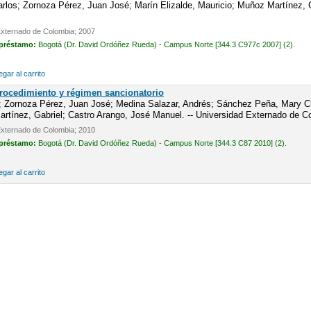
los; Zornoza Pérez, Juan José; Marín Elizalde, Mauricio; Muñoz Martínez, Ga
Externado de Colombia; 2007
 préstamo:
Bogotá (Dr. David Ordóñez Rueda) - Campus Norte [344.3 C977c 2007] (2).
gar al carrito
Procedimiento y régimen sancionatorio
; Zornoza Pérez, Juan José; Medina Salazar, Andrés; Sánchez Peña, Mary Cla
tínez, Gabriel; Castro Arango, José Manuel. -- Universidad Externado de C
Externado de Colombia; 2010
 préstamo:
Bogotá (Dr. David Ordóñez Rueda) - Campus Norte [344.3 C87 2010] (2).
gar al carrito