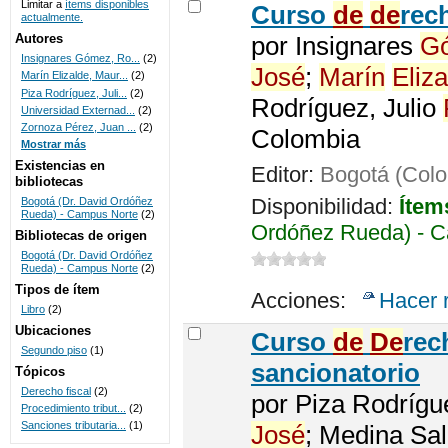
Limitar a
ítems disponibles
Curso
de
de
rec
actualmente.
UNICOC
Autores
por
Insignares
G
Insignares Gómez, Ro...
(2)
José
;
Marín
Eliza
Marín Elizalde, Maur...
(2)
Piza Rodríguez, Juli...
(2)
Rodríguez, Julio
Universidad Externad...
(2)
Zornoza Pérez, Juan ...
(2)
Colombia
Mostrar más
Existencias en
Editor:
Bogotá (Col
bibliotecas
Disponibilidad:
Ítem
Bogotá (Dr. David Ordóñez
Rueda) - Campus Norte
(2)
Ordóñez Rueda) - C
Bibliotecas de origen
Bogotá (Dr. David Ordóñez
Rueda) - Campus Norte
(2)
Tipos de ítem
Acciones:
Hacer 
Libro
(2)
Ubicaciones
Curso
de
De
re
Segundo piso
(1)
sancionatorio
Tópicos
Derecho fiscal
(2)
por
Piza Rodrígu
Procedimiento tribut...
(2)
Sanciones tributaria...
(1)
José
; Medina Sa