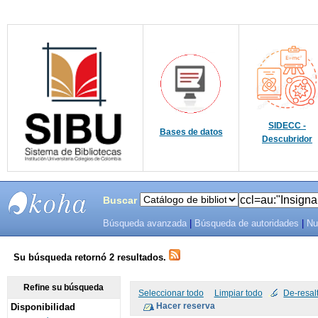
SIDECC -
Bases de datos
Descubridor
Buscar
Búsqueda avanzada
|
Búsqueda de autoridades
|
Nu
SIBU -
SISTEMAS
Su búsqueda retornó 2 resultados.
DE
Refine su búsqueda
Seleccionar todo
Limpiar todo
De-resal
Disponibilidad
BIBLIOTECAS