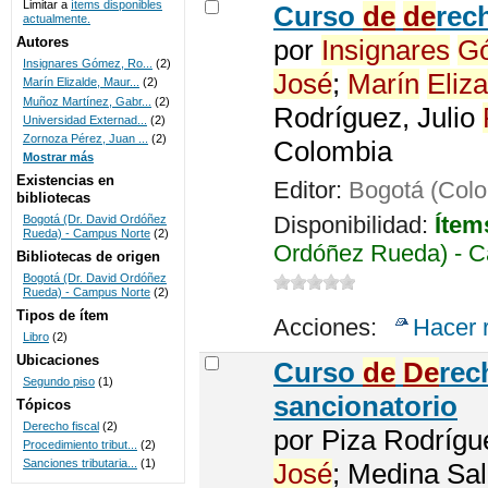
Limitar a
ítems disponibles
Curso
de
de
rec
actualmente.
UNICOC
Autores
por
Insignares
G
Insignares Gómez, Ro...
(2)
José
;
Marín
Eliza
Marín Elizalde, Maur...
(2)
Muñoz Martínez, Gabr...
(2)
Rodríguez, Julio
Universidad Externad...
(2)
Zornoza Pérez, Juan ...
(2)
Colombia
Mostrar más
Existencias en
Editor:
Bogotá (Col
bibliotecas
Disponibilidad:
Ítem
Bogotá (Dr. David Ordóñez
Rueda) - Campus Norte
(2)
Ordóñez Rueda) - C
Bibliotecas de origen
Bogotá (Dr. David Ordóñez
Rueda) - Campus Norte
(2)
Tipos de ítem
Acciones:
Hacer 
Libro
(2)
Ubicaciones
Curso
de
De
rec
Segundo piso
(1)
sancionatorio
Tópicos
Derecho fiscal
(2)
por
Piza Rodrígu
Procedimiento tribut...
(2)
Sanciones tributaria...
(1)
José
; Medina Sa