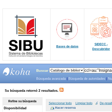
SIDECC -
Bases de datos
Descubridor
Buscar
Búsqueda avanzada
|
Búsqueda de autoridades
|
Nu
SIBU -
SISTEMAS
Su búsqueda retornó 2 resultados.
DE
Refine su búsqueda
Seleccionar todo
Limpiar todo
De-resal
Disponibilidad
BIBLIOTECAS