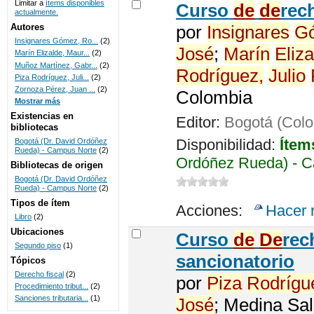
Limitar a
ítems disponibles
Curso
de
de
rec
actualmente.
UNICOC
Autores
por
Insignares
G
Insignares Gómez, Ro...
(2)
José
;
Marín
Eliza
Marín Elizalde, Maur...
(2)
Muñoz Martínez, Gabr...
(2)
Rodríguez,
Julio
Piza Rodríguez, Juli...
(2)
Zornoza Pérez, Juan ...
(2)
Colombia
Mostrar más
Existencias en
Editor:
Bogotá (Col
bibliotecas
Disponibilidad:
Ítem
Bogotá (Dr. David Ordóñez
Rueda) - Campus Norte
(2)
Ordóñez Rueda) - C
Bibliotecas de origen
Bogotá (Dr. David Ordóñez
Rueda) - Campus Norte
(2)
Tipos de ítem
Acciones:
Hacer 
Libro
(2)
Ubicaciones
Curso
de
De
rec
Segundo piso
(1)
sancionatorio
Tópicos
Derecho fiscal
(2)
por
Piza
Rodrígu
Procedimiento tribut...
(2)
Sanciones tributaria...
(1)
José
; Medina Sa