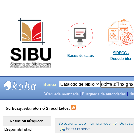
SIDECC -
Bases de datos
Descubridor
Buscar
Búsqueda avanzada
|
Búsqueda de autoridades
|
Nu
SIBU -
SISTEMAS
Su búsqueda retornó 2 resultados.
DE
Refine su búsqueda
Seleccionar todo
Limpiar todo
De-resal
Disponibilidad
BIBLIOTECAS