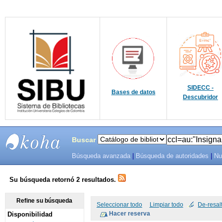
SIDECC -
Bases de datos
Descubridor
Buscar
Búsqueda avanzada
|
Búsqueda de autoridades
|
Nu
SIBU -
SISTEMAS
Su búsqueda retornó 2 resultados.
DE
Refine su búsqueda
Seleccionar todo
Limpiar todo
De-resal
Disponibilidad
BIBLIOTECAS