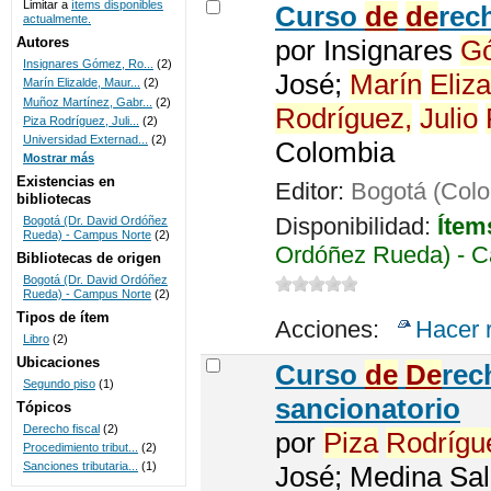
Limitar a
ítems disponibles
Curso
de
de
rec
actualmente.
UNICOC
Autores
por
Insignares
G
Insignares Gómez, Ro...
(2)
José;
Marín
Eliza
Marín Elizalde, Maur...
(2)
Muñoz Martínez, Gabr...
(2)
Rodríguez,
Julio
Piza Rodríguez, Juli...
(2)
Universidad Externad...
(2)
Colombia
Mostrar más
Existencias en
Editor:
Bogotá (Col
bibliotecas
Disponibilidad:
Ítem
Bogotá (Dr. David Ordóñez
Rueda) - Campus Norte
(2)
Ordóñez Rueda) - C
Bibliotecas de origen
Bogotá (Dr. David Ordóñez
Rueda) - Campus Norte
(2)
Tipos de ítem
Acciones:
Hacer 
Libro
(2)
Ubicaciones
Curso
de
De
rec
Segundo piso
(1)
sancionatorio
Tópicos
Derecho fiscal
(2)
por
Piza
Rodrígu
Procedimiento tribut...
(2)
Sanciones tributaria...
(1)
José; Medina Sal