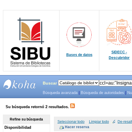
SIDECC -
Bases de datos
Descubridor
Buscar
Búsqueda avanzada
|
Búsqueda de autoridades
|
Nu
SIBU -
SISTEMAS
Su búsqueda retornó 2 resultados.
DE
Refine su búsqueda
Seleccionar todo
Limpiar todo
De-resal
Disponibilidad
BIBLIOTECAS