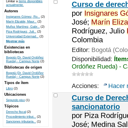
Limitar a
ítems disponibles
Curso de dere
actualmente.
UNICOC
Autores
por
Insignares
G
Insignares Gómez, Ro...
(2)
José;
Marín
Eliza
Marín Elizalde, Maur...
(2)
Muñoz Martínez, Gabr...
(2)
Rodríguez, Julio
Piza Rodríguez, Juli...
(2)
Universidad Externad...
(2)
Colombia
Mostrar más
Existencias en
Editor:
Bogotá (Colo
bibliotecas
Disponibilidad:
Ítem
Bogotá (Dr. David Ordóñez
Rueda) - Campus Norte
(2)
Ordóñez Rueda) - C
Bibliotecas de origen
Bogotá (Dr. David Ordóñez
Rueda) - Campus Norte
(2)
Tipos de ítem
Acciones:
Hacer 
Libro
(2)
Ubicaciones
Curso de Derech
Segundo piso
(1)
sancionatorio
Tópicos
Derecho fiscal
(2)
por
Piza Rodrígu
Procedimiento tribut...
(2)
Sanciones tributaria...
(1)
José; Medina Sal