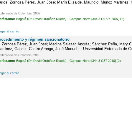
los; Zornoza Pérez, Juan José; Marín Elizalde, Mauricio; Muñoz Martínez, Ga
Externado de Colombia; 2007
 préstamo:
Bogotá (Dr. David Ordóñez Rueda) - Campus Norte [344.3 C977c 2007] (2).
gar al carrito
Procedimiento y régimen sancionatorio
; Zornoza Pérez, Juan José; Medina Salazar, Andrés; Sánchez Peña, Mary Cla
tínez, Gabriel; Castro Arango, José Manuel. -- Universidad Externado de C
Externado de Colombia; 2010
 préstamo:
Bogotá (Dr. David Ordóñez Rueda) - Campus Norte [344.3 C87 2010] (2).
gar al carrito