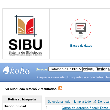
Bases de datos
Buscar
Búsqueda avanzada
|
Búsqueda de autoridades
|
Nu
SIBU -
SISTEMAS
Su búsqueda retornó 2 resultados.
DE
Refine su búsqueda
Seleccionar todo
Limpiar todo
De-resal
Disponibilidad
BIBLIOTECAS
Curso de derecho fiscal: Tomo 