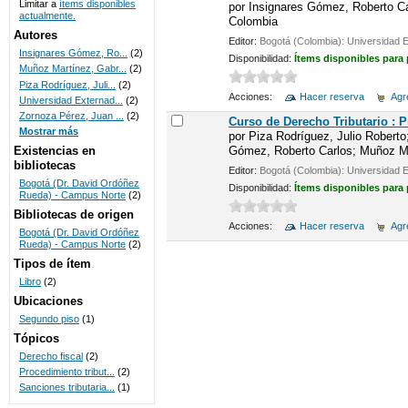
Limitar a
ítems disponibles
por
Insignares Gómez, Roberto Car
actualmente.
Colombia
UNICOC
Autores
Editor:
Bogotá (Colombia): Universidad 
Insignares Gómez, Ro...
(2)
Disponibilidad:
Ítems disponibles para
Muñoz Martínez, Gabr...
(2)
Piza Rodríguez, Juli...
(2)
Acciones:
Hacer reserva
Agre
Universidad Externad...
(2)
Zornoza Pérez, Juan ...
(2)
Curso de Derecho Tributario : 
Mostrar más
por
Piza Rodríguez, Julio Roberto
Gómez, Roberto Carlos; Muñoz Mar
Existencias en
bibliotecas
Editor:
Bogotá (Colombia): Universidad 
Bogotá (Dr. David Ordóñez
Disponibilidad:
Ítems disponibles para
Rueda) - Campus Norte
(2)
Bibliotecas de origen
Acciones:
Hacer reserva
Agre
Bogotá (Dr. David Ordóñez
Rueda) - Campus Norte
(2)
Tipos de ítem
Libro
(2)
Ubicaciones
Segundo piso
(1)
Tópicos
Derecho fiscal
(2)
Procedimiento tribut...
(2)
Sanciones tributaria...
(1)