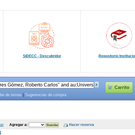
SIDECC - Descubridor
Repositorio Instituci
Carrito
be de temas
|
Sugerencias de compra
tar
Agregar a:
1