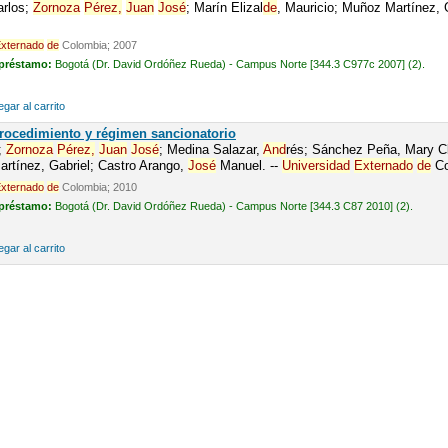
rlos;
Zornoza
Pérez,
Juan
José
; Marín Elizal
de
, Mauricio; Muñoz Martínez, 
xternado
de
Colombia; 2007
 préstamo:
Bogotá (Dr. David Ordóñez Rueda) - Campus Norte [344.3 C977c 2007] (2).
gar al carrito
 Procedimiento y régimen sancionatorio
;
Zornoza
Pérez,
Juan
José
; Medina Salazar,
And
rés; Sánchez Peña, Mary Cl
rtínez, Gabriel; Castro Arango,
José
Manuel. --
Universidad
Externado
de
Co
xternado
de
Colombia; 2010
 préstamo:
Bogotá (Dr. David Ordóñez Rueda) - Campus Norte [344.3 C87 2010] (2).
gar al carrito