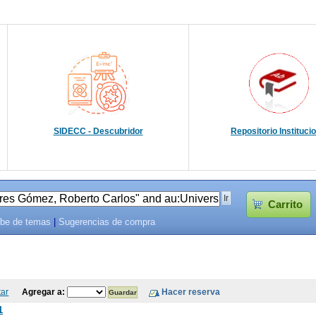
SIDECC - Descubridor
Repositorio Instituci
Carrito
be de temas
|
Sugerencias de compra
tar
Agregar a:
1