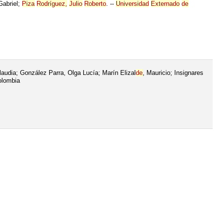
Gabriel;
Piza
Rodríguez,
Julio
Roberto
. --
Universidad
Externado
de
audia; González Parra, Olga Lucía; Marín Elizal
de
, Mauricio; Insignares
lombia