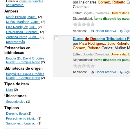
Limitar a
ítems disponibles
por
Insignares
Gómez,
Roberto
Ca
actualmente.
Colombia
UNICOC
Autores
Editor:
Bogotá (Colombia):
Universidad
E
Marín Elizalde, Maur...
(2)
Disponibilidad:
Ítems disponibles para
Muñoz Martínez, Gabr...
(2)
Piza Rodríguez, Juli...
(2)
Acciones:
Hacer reserva
Agre
Universidad Externad...
(2)
Zornoza Pérez, Juan ...
(2)
Curso
de
De
recho Tributario :
Mostrar más
por
Piza
Rodríguez,
Julio
Roberto
Gómez,
Roberto
Carlos; Muñoz Ma
Existencias en
bibliotecas
Editor:
Bogotá (Colombia):
Universidad
E
Bogotá (Dr. David Ordóñez
Disponibilidad:
Ítems disponibles para
Rueda) - Campus Norte
(2)
Bibliotecas de origen
Acciones:
Hacer reserva
Agre
Bogotá (Dr. David Ordóñez
Rueda) - Campus Norte
(2)
Tipos de ítem
Libro
(2)
Ubicaciones
Segundo piso
(1)
Tópicos
Derecho fiscal
(2)
Procedimiento tribut...
(2)
Sanciones tributaria...
(1)