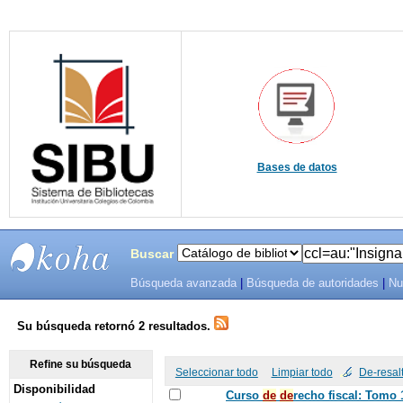
Bases de datos
Buscar
Búsqueda avanzada
|
Búsqueda de autoridades
|
Nu
SIBU -
SISTEMAS
Su búsqueda retornó 2 resultados.
DE
Refine su búsqueda
Seleccionar todo
Limpiar todo
De-resal
Disponibilidad
BIBLIOTECAS
Curso
de
de
recho fiscal: Tomo 