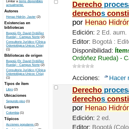
Limitar a
ítems disponibles
Derecho
procesa
actualmente.
UNICOC
Autores
derecho
s
const
Henao Hidrón, Javier
(2)
por
Henao
Hidró
Existencias en
bibliotecas
Edición:
2 Ed. aum.
Bogotá (Dr. David Ordóñez
Rueda) - Campus Norte
(2)
Editor:
Bogotá : Edit
Consultorio Jurídico (Clínica
Odontológica Unicoc Chía)
Disponibilidad:
Ítem
(1)
Bibliotecas de origen
Ordóñez Rueda) - C
Bogotá (Dr. David Ordóñez
Rueda) - Campus Norte
(2)
Consultorio Jurídico (Clínica
Odontológica Unicoc Chía)
Acciones:
Hacer 
(1)
Tipos de ítem
Derecho
procesa
Libro
(2)
Ubicaciones
derecho
s
const
Segundo piso
(1)
por
Henao
Hidró
Lugares
Colombia
(1)
Edición:
2 ed.
Tópicos
Acciones populares
(2)
Editor:
Bogotá (Colom