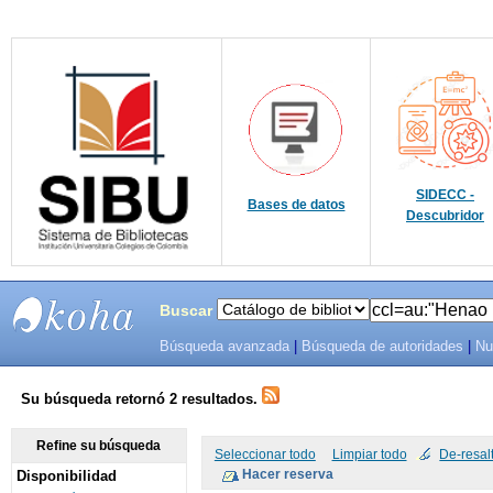
SIDECC -
Bases de datos
Descubridor
Buscar
Búsqueda avanzada
|
Búsqueda de autoridades
|
Nu
SIBU -
SISTEMAS
Su búsqueda retornó 2 resultados.
DE
Refine su búsqueda
Seleccionar todo
Limpiar todo
De-resal
Disponibilidad
BIBLIOTECAS