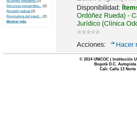
Acciones populares
(2)
Disponibilidad:
Ítem
Recursos extraordina...
(2)
Revisión judicial
(2)
Ordóñez Rueda) - Ca
Revocatoria del mand...
(2)
Jurídico (Clínica Od
Mostrar más
Acciones:
Hacer 
© 2014 UNICOC | Institución U
Bogotá D.C. Autopista
Cali: Calle 13 Norte