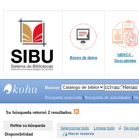
SIDECC -
Bases de datos
Descubridor
Buscar
Búsqueda avanzada
|
Búsqueda de autoridades
|
Nu
SIBU -
SISTEMAS
Su búsqueda retornó 2 resultados.
DE
Refine su búsqueda
Seleccionar todo
Limpiar todo
De-resal
Disponibilidad
BIBLIOTECAS