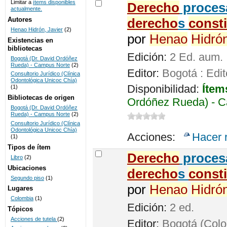
Limitar a
ítems disponibles
Derecho
procesa
actualmente.
UNICOC
Autores
derecho
s
const
Henao Hidrón, Javier
(2)
por
Henao
Hidró
Existencias en
bibliotecas
Edición:
2 Ed. aum.
Bogotá (Dr. David Ordóñez
Rueda) - Campus Norte
(2)
Editor:
Bogotá : Edit
Consultorio Jurídico (Clínica
Odontológica Unicoc Chía)
Disponibilidad:
Ítem
(1)
Bibliotecas de origen
Ordóñez Rueda) - C
Bogotá (Dr. David Ordóñez
Rueda) - Campus Norte
(2)
Consultorio Jurídico (Clínica
Odontológica Unicoc Chía)
Acciones:
Hacer 
(1)
Tipos de ítem
Derecho
procesa
Libro
(2)
Ubicaciones
derecho
s
const
Segundo piso
(1)
por
Henao
Hidró
Lugares
Colombia
(1)
Edición:
2 ed.
Tópicos
Acciones de tutela
(2)
Editor:
Bogotá (Colom