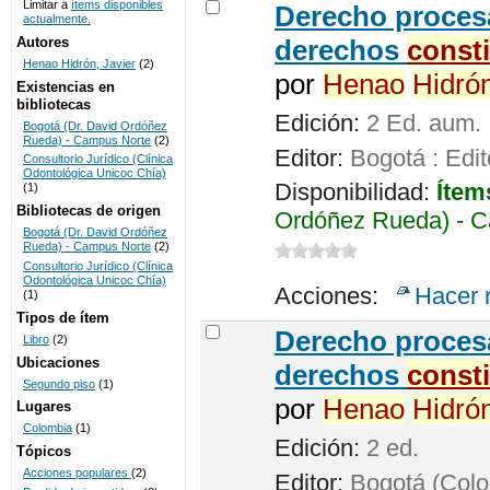
Limitar a
ítems disponibles
Derecho procesa
actualmente.
UNICOC
Autores
derechos
const
Henao Hidrón, Javier
(2)
por
Henao
Hidró
Existencias en
bibliotecas
Edición:
2 Ed. aum.
Bogotá (Dr. David Ordóñez
Rueda) - Campus Norte
(2)
Editor:
Bogotá : Edit
Consultorio Jurídico (Clínica
Odontológica Unicoc Chía)
Disponibilidad:
Ítem
(1)
Bibliotecas de origen
Ordóñez Rueda) - C
Bogotá (Dr. David Ordóñez
Rueda) - Campus Norte
(2)
Consultorio Jurídico (Clínica
Odontológica Unicoc Chía)
Acciones:
Hacer 
(1)
Tipos de ítem
Derecho procesa
Libro
(2)
Ubicaciones
derechos
const
Segundo piso
(1)
por
Henao
Hidró
Lugares
Colombia
(1)
Edición:
2 ed.
Tópicos
Acciones populares
(2)
Editor:
Bogotá (Colom