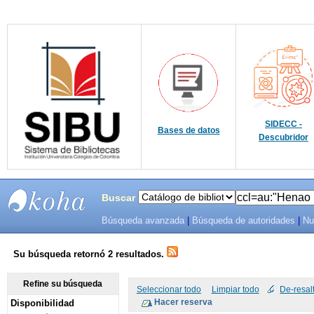
SIDECC -
Bases de datos
Descubridor
Buscar
Búsqueda avanzada
|
Búsqueda de autoridades
|
Nu
SIBU -
SISTEMAS
Su búsqueda retornó 2 resultados.
DE
Refine su búsqueda
Seleccionar todo
Limpiar todo
De-resal
Disponibilidad
BIBLIOTECAS