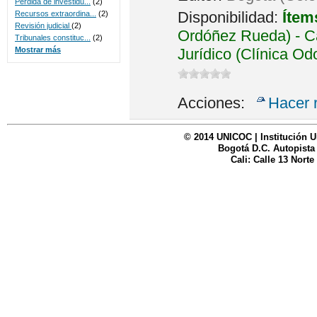
Perdida de investidu...
(2)
Disponibilidad:
Ítem
Recursos extraordina...
(2)
Revisión judicial
(2)
Ordóñez Rueda) - Ca
Tribunales constituc...
(2)
Jurídico (Clínica Od
Mostrar más
Acciones:
Hacer 
© 2014 UNICOC | Institución U
Bogotá D.C. Autopista
Cali: Calle 13 Norte