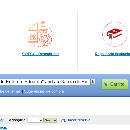
SIDECC - Descubridor
Repositorio Instituci
Carrito
be de temas
|
Sugerencias de compra
tar
Agregar a:
ivas