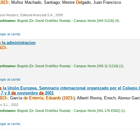
1923-
; Muñoz Machado, Santiago; Mestre
De
lgado, Juan Francisco.
on Reuters; Editorial Aranzadi S.A.; 2009
 préstamo:
Bogotá (Dr. David Ordóñez Rueda) - Campus Norte [344 G216] (4).
gar al carrito
e
la administracion
923-
.
 préstamo:
Bogotá (Dr. David Ordóñez Rueda) - Campus Norte [345.11 G216] (1).
gar al carrito
e
la Unión Europea. Seminario internacional organizado por el Colegio 
, 7 y 8
de
noviembre
de
2001
923-
; García
de
Enterría,
Eduardo
(
1923-
); Albertí Rovira, Enoch; Alonso Garc
s S.L.; 2002
 préstamo:
Bogotá (Dr. David Ordóñez Rueda) - Campus Norte [341.176 E562] (1).
gar al carrito