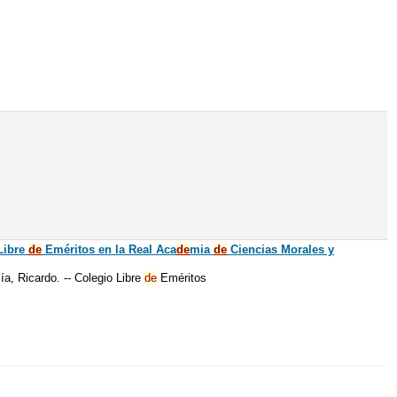
Libre
de
Eméritos en la Real Aca
de
mia
de
Ciencias Morales y
ía, Ricardo. -- Colegio Libre
de
Eméritos