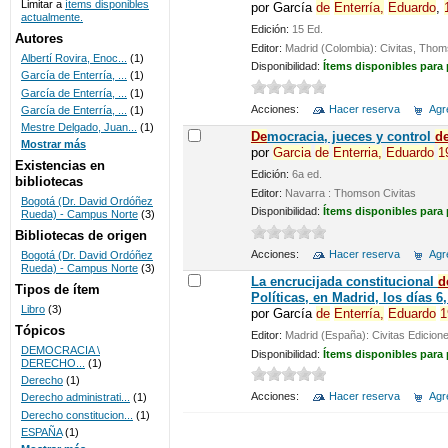
Limitar a
ítems disponibles
por
García
de
Enterría,
Eduardo
,
actualmente.
UNICOC
Edición:
15 Ed.
Autores
Editor:
Madrid (Colombia): Civitas, Thoms
Albertí Rovira, Enoc...
(1)
Disponibilidad:
Ítems disponibles para
García de Enterría, ...
(1)
García de Enterría, ...
(1)
Acciones:
Hacer reserva
Agre
García de Enterría, ...
(1)
Mestre Delgado, Juan...
(1)
De
mocracia, jueces y control
d
Mostrar más
por
Garcia
de
Enterria,
Eduardo
1
Existencias en
Edición:
6a ed.
bibliotecas
Editor:
Navarra : Thomson Civitas
Bogotá (Dr. David Ordóñez
Disponibilidad:
Ítems disponibles para
Rueda) - Campus Norte
(3)
Bibliotecas de origen
Acciones:
Hacer reserva
Agre
Bogotá (Dr. David Ordóñez
Rueda) - Campus Norte
(3)
La encrucijada constitucional
d
Tipos de ítem
Políticas, en Madrid, los días 6
Libro
(3)
por
García
de
Enterría,
Eduardo
1
Tópicos
Editor:
Madrid (España): Civitas Edicione
DEMOCRACIA \
Disponibilidad:
Ítems disponibles para
DERECHO...
(1)
Derecho
(1)
Acciones:
Hacer reserva
Agre
Derecho administrati...
(1)
Derecho constitucion...
(1)
ESPAÑA
(1)