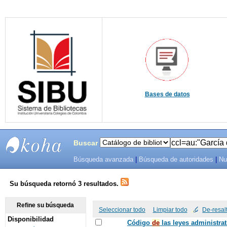
Bases de datos
Buscar
Búsqueda avanzada
|
Búsqueda de autoridades
|
Nu
SIBU -
SISTEMAS
Su búsqueda retornó 3 resultados.
DE
Refine su búsqueda
Seleccionar todo
Limpiar todo
De-resal
Disponibilidad
BIBLIOTECAS
Código
de
las leyes administrat