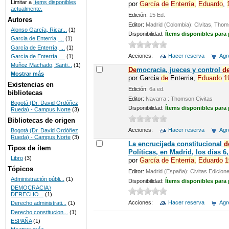
Limitar a
ítems disponibles
por
García
de
Enterría,
Eduardo
,
actualmente.
UNICOC
Edición:
15 Ed.
Autores
Editor:
Madrid (Colombia): Civitas, Thoms
Alonso García, Ricar...
(1)
Disponibilidad:
Ítems disponibles para
Garcia de Enterria, ...
(1)
García de Enterría, ...
(1)
Acciones:
Hacer reserva
Agre
García de Enterría, ...
(1)
Muñoz Machado, Santi...
(1)
De
mocracia, jueces y control
d
Mostrar más
por
Garcia
de
Enterria,
Eduardo
1
Existencias en
Edición:
6a ed.
bibliotecas
Editor:
Navarra : Thomson Civitas
Bogotá (Dr. David Ordóñez
Disponibilidad:
Ítems disponibles para
Rueda) - Campus Norte
(3)
Bibliotecas de origen
Acciones:
Hacer reserva
Agre
Bogotá (Dr. David Ordóñez
Rueda) - Campus Norte
(3)
La encrucijada constitucional
d
Tipos de ítem
Políticas, en Madrid, los días 6
Libro
(3)
por
García
de
Enterría,
Eduardo
1
Tópicos
Editor:
Madrid (España): Civitas Edicione
Administración públi...
(1)
Disponibilidad:
Ítems disponibles para
DEMOCRACIA \
DERECHO...
(1)
Acciones:
Hacer reserva
Agre
Derecho administrati...
(1)
Derecho constitucion...
(1)
ESPAÑA
(1)