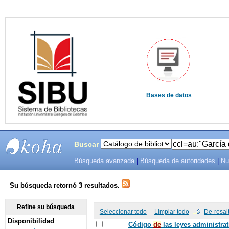
Bases de datos
Buscar
Búsqueda avanzada
|
Búsqueda de autoridades
|
Nu
SIBU -
SISTEMAS
Su búsqueda retornó 3 resultados.
DE
Refine su búsqueda
Seleccionar todo
Limpiar todo
De-resal
Disponibilidad
BIBLIOTECAS
Código
de
las leyes administrat