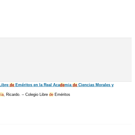
Libre
de
Eméritos en la Real Aca
de
mia
de
Ciencias Morales y
ía
, Ricardo. -- Colegio Libre
de
Eméritos