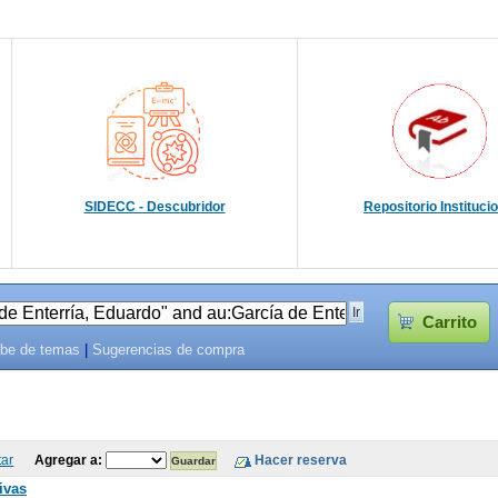
SIDECC - Descubridor
Repositorio Instituci
Carrito
be de temas
|
Sugerencias de compra
tar
Agregar a:
ivas