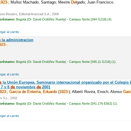
1923-
; Muñoz Machado, Santiago; Mestre
De
lgado, Juan Francisco.
on Reuters; Editorial Aranzadi S.A.; 2009
 préstamo:
Bogotá (Dr. David Ordóñez Rueda) - Campus Norte [344 G216] (4).
gar al carrito
e
la administracion
923-
.
 préstamo:
Bogotá (Dr. David Ordóñez Rueda) - Campus Norte [345.11 G216] (1).
gar al carrito
e
la Unión Europea. Seminario internacional organizado por el Colegio 
, 7 y 8
de
noviembre
de
2001
923-
;
García
de
Enterría,
Eduardo
(
1923-
); Albertí Rovira, Enoch; Alonso
Garc
s S.L.; 2002
 préstamo:
Bogotá (Dr. David Ordóñez Rueda) - Campus Norte [341.176 E562] (1).
gar al carrito