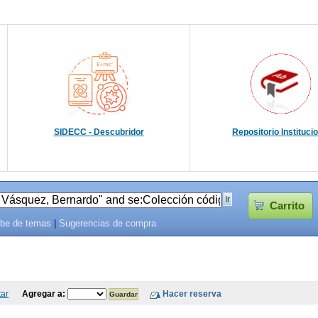
SIDECC - Descubridor
Repositorio Instituci
Carrito
be de temas
|
Sugerencias de compra
tar
Agregar a: