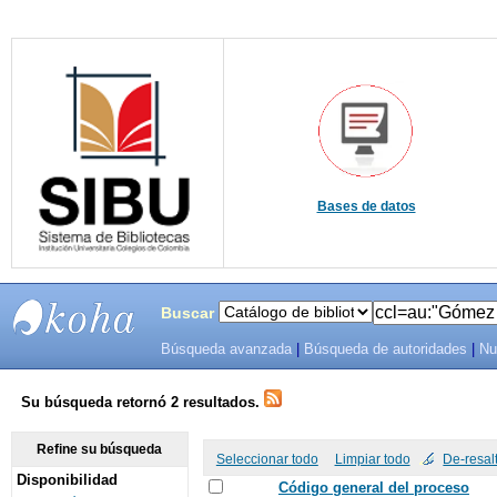
Bases de datos
Buscar
Búsqueda avanzada
|
Búsqueda de autoridades
|
Nu
SIBU -
SISTEMAS
Su búsqueda retornó 2 resultados.
DE
Refine su búsqueda
Seleccionar todo
Limpiar todo
De-resal
Disponibilidad
BIBLIOTECAS
Código general del proceso