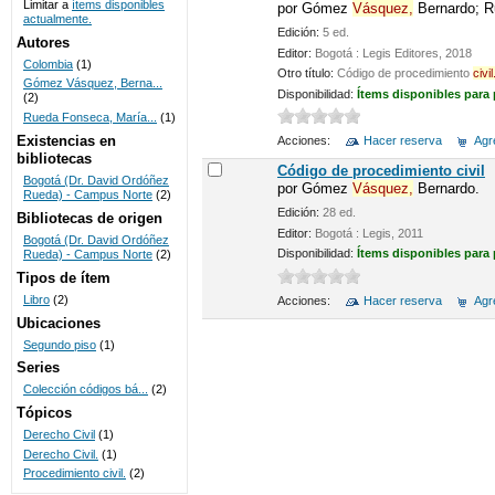
Limitar a
ítems disponibles
por
Gómez
Vásquez,
Bernardo; R
actualmente.
UNICOC
Edición:
5 ed.
Autores
Editor:
Bogotá : Legis Editores, 2018
Colombia
(1)
Otro título:
Código de procedimiento
civil
Gómez Vásquez, Berna...
Disponibilidad:
Ítems disponibles para
(2)
Rueda Fonseca, María...
(1)
Existencias en
Acciones:
Hacer reserva
Agre
bibliotecas
Código de procedimiento civil
Bogotá (Dr. David Ordóñez
por
Gómez
Vásquez,
Bernardo.
Rueda) - Campus Norte
(2)
Edición:
28 ed.
Bibliotecas de origen
Editor:
Bogotá : Legis, 2011
Bogotá (Dr. David Ordóñez
Disponibilidad:
Ítems disponibles para
Rueda) - Campus Norte
(2)
Tipos de ítem
Libro
(2)
Acciones:
Hacer reserva
Agre
Ubicaciones
Segundo piso
(1)
Series
Colección códigos bá...
(2)
Tópicos
Derecho Civil
(1)
Derecho Civil.
(1)
Procedimiento civil.
(2)