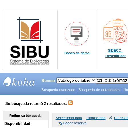
SIDECC -
Bases de datos
Descubridor
Buscar
Búsqueda avanzada
|
Búsqueda de autoridades
|
Nu
SIBU -
SISTEMAS
Su búsqueda retornó 2 resultados.
DE
Refine su búsqueda
Seleccionar todo
Limpiar todo
De-resal
Disponibilidad
BIBLIOTECAS