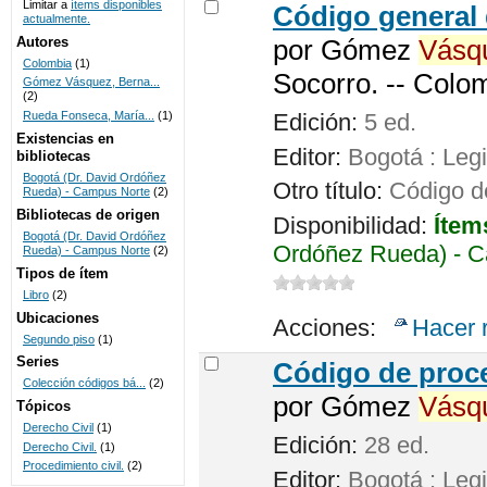
Limitar a
ítems disponibles
Código general 
actualmente.
UNICOC
Autores
por
Gómez
Vásq
Colombia
(1)
Socorro. -- Colo
Gómez Vásquez, Berna...
(2)
Rueda Fonseca, María...
(1)
Edición:
5 ed.
Existencias en
Editor:
Bogotá : Legi
bibliotecas
Bogotá (Dr. David Ordóñez
Otro título:
Código de
Rueda) - Campus Norte
(2)
Bibliotecas de origen
Disponibilidad:
Ítem
Bogotá (Dr. David Ordóñez
Ordóñez Rueda) - C
Rueda) - Campus Norte
(2)
Tipos de ítem
Libro
(2)
Ubicaciones
Acciones:
Hacer 
Segundo piso
(1)
Series
Código de proce
Colección códigos bá...
(2)
por
Gómez
Vásq
Tópicos
Derecho Civil
(1)
Edición:
28 ed.
Derecho Civil.
(1)
Procedimiento civil.
(2)
Editor:
Bogotá : Leg