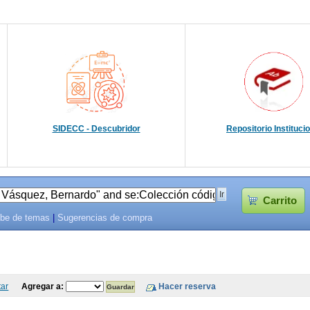
SIDECC - Descubridor
Repositorio Instituci
Carrito
be de temas
|
Sugerencias de compra
tar
Agregar a: