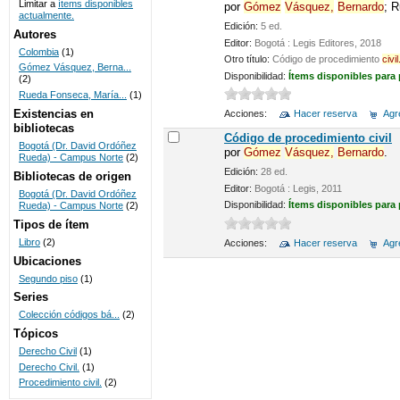
Limitar a
ítems disponibles
por
Gómez
Vásquez,
Bernardo
; 
actualmente.
UNICOC
Edición:
5 ed.
Autores
Editor:
Bogotá : Legis Editores, 2018
Colombia
(1)
Otro título:
Código de procedimiento
civil
Gómez Vásquez, Berna...
Disponibilidad:
Ítems disponibles para
(2)
Rueda Fonseca, María...
(1)
Existencias en
Acciones:
Hacer reserva
Agre
bibliotecas
Código de procedimiento civil
Bogotá (Dr. David Ordóñez
por
Gómez
Vásquez,
Bernardo
.
Rueda) - Campus Norte
(2)
Edición:
28 ed.
Bibliotecas de origen
Editor:
Bogotá : Legis, 2011
Bogotá (Dr. David Ordóñez
Disponibilidad:
Ítems disponibles para
Rueda) - Campus Norte
(2)
Tipos de ítem
Libro
(2)
Acciones:
Hacer reserva
Agre
Ubicaciones
Segundo piso
(1)
Series
Colección códigos bá...
(2)
Tópicos
Derecho Civil
(1)
Derecho Civil.
(1)
Procedimiento civil.
(2)