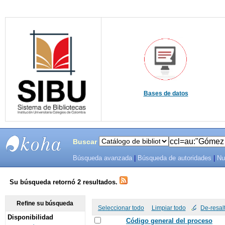
Bases de datos
Buscar
Búsqueda avanzada
|
Búsqueda de autoridades
|
Nu
SIBU -
SISTEMAS
Su búsqueda retornó 2 resultados.
DE
Refine su búsqueda
Seleccionar todo
Limpiar todo
De-resal
Disponibilidad
BIBLIOTECAS
Código general del proceso