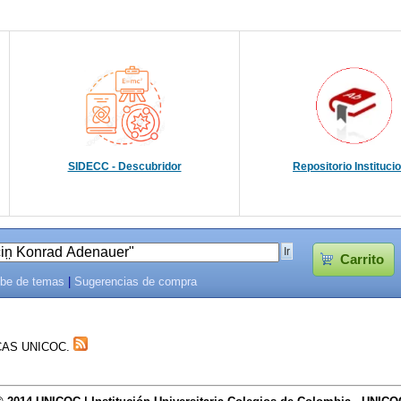
SIDECC - Descubridor
Repositorio Instituci
Carrito
be de temas
|
Sugerencias de compra
TECAS UNICOC.