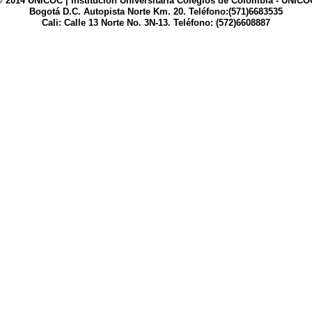
© 2014 UNICOC | Institución Universitaria Colegios de Colombia - UNICO
Bogotá D.C. Autopista Norte Km. 20. Teléfono:(571)6683535
Cali: Calle 13 Norte No. 3N-13. Teléfono: (572)6608887