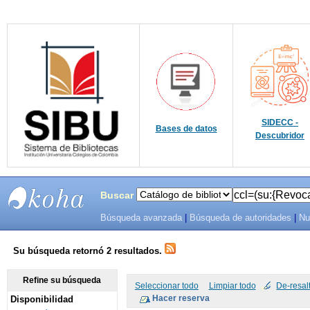
SIDECC -
Bases de datos
Descubridor
Buscar
Búsqueda avanzada
|
Búsqueda de autoridades
|
Nu
SIBU -
SISTEMAS
Su búsqueda retornó 2 resultados.
DE
Refine su búsqueda
Seleccionar todo
Limpiar todo
De-resal
Disponibilidad
BIBLIOTECAS