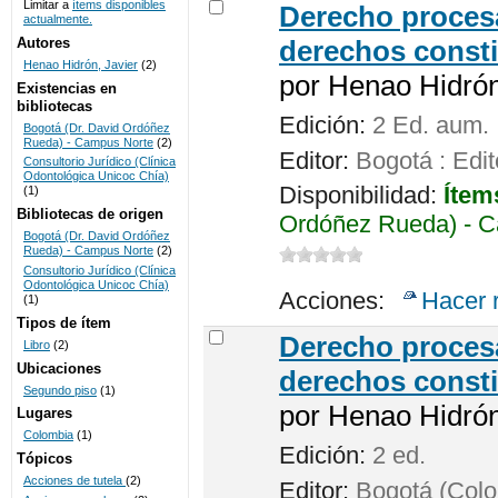
Limitar a
ítems disponibles
Derecho procesa
actualmente.
UNICOC
Autores
derechos consti
Henao Hidrón, Javier
(2)
por
Henao Hidrón,
Existencias en
bibliotecas
Edición:
2 Ed. aum.
Bogotá (Dr. David Ordóñez
Rueda) - Campus Norte
(2)
Editor:
Bogotá : Edit
Consultorio Jurídico (Clínica
Odontológica Unicoc Chía)
Disponibilidad:
Ítem
(1)
Bibliotecas de origen
Ordóñez Rueda) - C
Bogotá (Dr. David Ordóñez
Rueda) - Campus Norte
(2)
Consultorio Jurídico (Clínica
Odontológica Unicoc Chía)
Acciones:
Hacer 
(1)
Tipos de ítem
Derecho procesa
Libro
(2)
Ubicaciones
derechos consti
Segundo piso
(1)
por
Henao Hidrón,
Lugares
Colombia
(1)
Edición:
2 ed.
Tópicos
Acciones de tutela
(2)
Editor:
Bogotá (Colom