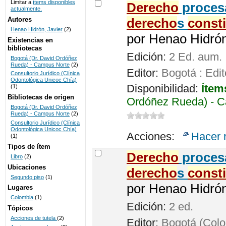
Limitar a
ítems disponibles
Derecho
procesa
actualmente.
UNICOC
Autores
derecho
s
const
Henao Hidrón, Javier
(2)
por
Henao Hidrón,
Existencias en
bibliotecas
Edición:
2 Ed. aum.
Bogotá (Dr. David Ordóñez
Rueda) - Campus Norte
(2)
Editor:
Bogotá : Edit
Consultorio Jurídico (Clínica
Odontológica Unicoc Chía)
Disponibilidad:
Ítem
(1)
Bibliotecas de origen
Ordóñez Rueda) - C
Bogotá (Dr. David Ordóñez
Rueda) - Campus Norte
(2)
Consultorio Jurídico (Clínica
Odontológica Unicoc Chía)
Acciones:
Hacer 
(1)
Tipos de ítem
Derecho
procesa
Libro
(2)
Ubicaciones
derecho
s
const
Segundo piso
(1)
por
Henao Hidrón,
Lugares
Colombia
(1)
Edición:
2 ed.
Tópicos
Acciones de tutela
(2)
Editor:
Bogotá (Colom