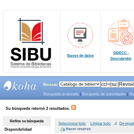
SIDECC -
Bases de datos
Descubridor
Buscar
Búsqueda avanzada
|
Búsqueda de autoridades
|
Nu
SIBU -
SISTEMAS
Su búsqueda retornó 2 resultados.
DE
Refine su búsqueda
Seleccionar todo
Limpiar todo
De-resal
Disponibilidad
BIBLIOTECAS