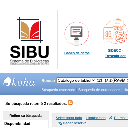
SIDECC -
Bases de datos
Descubridor
Buscar
Búsqueda avanzada
|
Búsqueda de autoridades
|
Nu
SIBU -
SISTEMAS
Su búsqueda retornó 2 resultados.
DE
Refine su búsqueda
Seleccionar todo
Limpiar todo
De-resal
Disponibilidad
BIBLIOTECAS