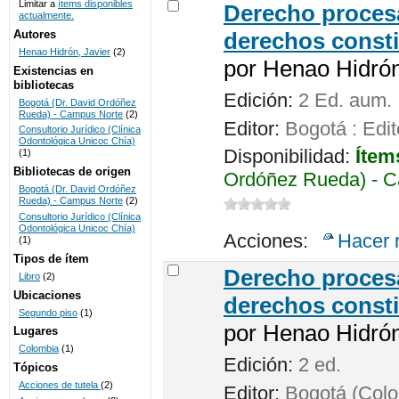
Limitar a
ítems disponibles
Derecho procesa
actualmente.
UNICOC
Autores
derechos consti
Henao Hidrón, Javier
(2)
por
Henao Hidrón,
Existencias en
bibliotecas
Edición:
2 Ed. aum.
Bogotá (Dr. David Ordóñez
Rueda) - Campus Norte
(2)
Editor:
Bogotá : Edit
Consultorio Jurídico (Clínica
Odontológica Unicoc Chía)
Disponibilidad:
Ítem
(1)
Bibliotecas de origen
Ordóñez Rueda) - C
Bogotá (Dr. David Ordóñez
Rueda) - Campus Norte
(2)
Consultorio Jurídico (Clínica
Odontológica Unicoc Chía)
Acciones:
Hacer 
(1)
Tipos de ítem
Derecho procesa
Libro
(2)
Ubicaciones
derechos consti
Segundo piso
(1)
por
Henao Hidrón,
Lugares
Colombia
(1)
Edición:
2 ed.
Tópicos
Acciones de tutela
(2)
Editor:
Bogotá (Colom