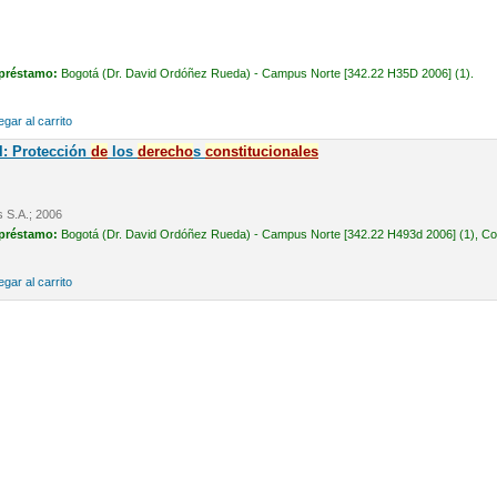
 préstamo:
Bogotá (Dr. David Ordóñez Rueda) - Campus Norte [342.22 H35D 2006] (1).
gar al carrito
l: Protección
de
los
de
recho
s
constitucionales
s S.A.; 2006
 préstamo:
Bogotá (Dr. David Ordóñez Rueda) - Campus Norte [342.22 H493d 2006] (1), Cons
gar al carrito