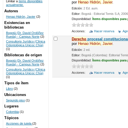
Limitar a
ítems disponibles
por
Henao
Hidrón,
Javier
.
actualmente.
UNICOC
Edición:
2 Ed. aum.
Autores
Editor:
Bogotá : Editorial Temis S.A; 2006
Henao Hidrón, Javier
(2)
Disponibilidad:
Ítems disponibles para
Existencias en
bibliotecas
Acciones:
Hacer reserva
Agre
Bogotá (Dr. David Ordóñez
Rueda) - Campus Norte
(2)
De
recho
procesal constituciona
Consultorio Jurídico (Clínica
por
Henao
Hidrón,
Javier
.
Odontológica Unicoc Chía)
(1)
Edición:
2 ed.
Bibliotecas de origen
Editor:
Bogotá (Colombia): Editorial Temi
Disponibilidad:
Ítems disponibles para
Bogotá (Dr. David Ordóñez
Rueda) - Campus Norte
(2)
Consultorio Jurídico (Clínica
Acciones:
Hacer reserva
Agre
Odontológica Unicoc Chía)
(1)
Tipos de ítem
Libro
(2)
Ubicaciones
Segundo piso
(1)
Lugares
Colombia
(1)
Tópicos
Acciones de tutela
(2)