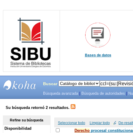
Bases de datos
Buscar
Búsqueda avanzada
|
Búsqueda de autoridades
|
Nu
SIBU -
SISTEMAS
Su búsqueda retornó 2 resultados.
DE
Refine su búsqueda
Seleccionar todo
Limpiar todo
De-resal
Disponibilidad
BIBLIOTECAS
De
recho
procesal constituciona