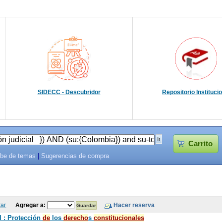
SIDECC - Descubridor
Repositorio Instituci
Carrito
be de temas
|
Sugerencias de compra
tar
Agregar a:
l : Protección
de
los
de
recho
s
constitucionales