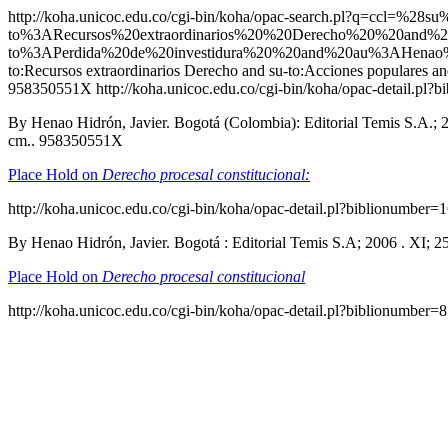
http://koha.unicoc.edu.co/cgi-bin/koha/opac-search.pl?q
to%3ARecursos%20extraordinarios%20%20Derecho%20%20and%2
to%3APerdida%20de%20investidura%20%20and%20au%3AHenao
to:Recursos extraordinarios Derecho and su-to:Acciones populare
958350551X
http://koha.unicoc.edu.co/cgi-bin/koha/opac-detail.pl
By Henao Hidrón, Javier. Bogotá (Colombia): Editorial Temis S.A.; 2006
cm.. 958350551X
Place Hold on
Derecho procesal constitucional:
http://koha.unicoc.edu.co/cgi-bin/koha/opac-detail.pl?biblionumber=
By Henao Hidrón, Javier. Bogotá : Editorial Temis S.A; 2006 . XI;
Place Hold on
Derecho procesal constitucional
http://koha.unicoc.edu.co/cgi-bin/koha/opac-detail.pl?biblionumber=