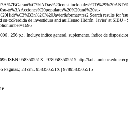
=ccl=%28su%3A%7BGarant%C3%ADas%20constitucionales%7D%29%
0su-to%3AAcciones%20populares%20%20and%20su-
%20Hidr%C3%B3n%2C%20Javier&format=rss2
Search results for '
s and su-to:Perdida de investidura and au:Henao Hidrón, Javier' 
?biblionumber=1696
 . 256 p.; , Incluye índice general, suplemento, índice de disposicione
1696
ISBN 958350551X | 9789583505515
http://koha.unicoc.edu.co/c
 256 Paginas.; 23 cm.. 958350551X | 9789583505515
816