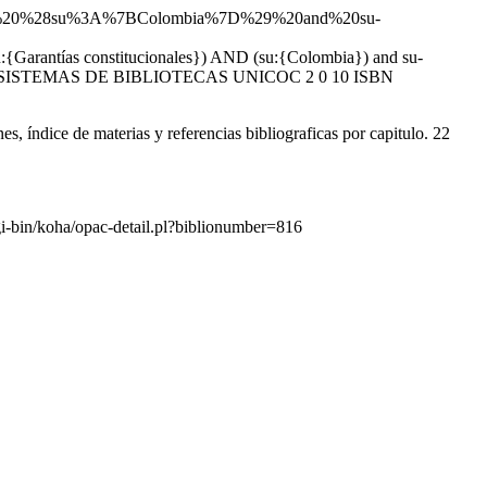
20AND%20%28su%3A%7BColombia%7D%29%20and%20su-
(su:{Garantías constitucionales}) AND (su:{Colombia}) and su-
at SIBU - SISTEMAS DE BIBLIOTECAS UNICOC
2
0
10
ISBN
s, índice de materias y referencias bibliograficas por capitulo. 22
gi-bin/koha/opac-detail.pl?biblionumber=816