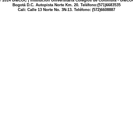
© 2014 UNICOC | Institución Universitaria Colegios de Colombia - UNICO
Bogotá D.C. Autopista Norte Km. 20. Teléfono:(571)6683535
Cali: Calle 13 Norte No. 3N-13. Teléfono: (572)6608887