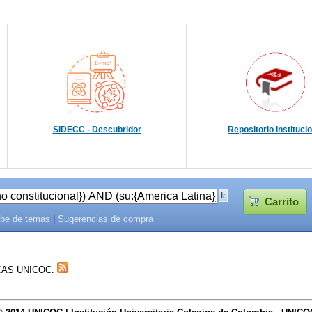
SIDECC - Descubridor
Repositorio Instituci
Carrito
be de temas
|
Sugerencias de compra
TECAS UNICOC.