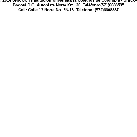
© 2014 UNICOC | Institución Universitaria Colegios de Colombia - UNICO
Bogotá D.C. Autopista Norte Km. 20. Teléfono:(571)6683535
Cali: Calle 13 Norte No. 3N-13. Teléfono: (572)6608887