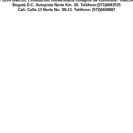
© 2014 UNICOC | Institución Universitaria Colegios de Colombia - UNICO
Bogotá D.C. Autopista Norte Km. 20. Teléfono:(571)6683535
Cali: Calle 13 Norte No. 3N-13. Teléfono: (572)6608887