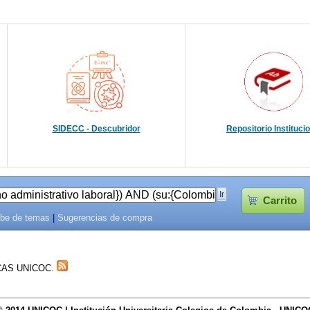
SIDECC - Descubridor
Repositorio Instituci
Carrito
be de temas
|
Sugerencias de compra
TECAS UNICOC.