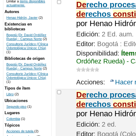
Limitar a
ítems disponibles
De
recho procesa
actualmente.
UNICOC
Autores
de
rechos
const
Henao Hidrón, Javier
(2)
por
Henao Hidrón,
Existencias en
bibliotecas
Edición:
2 Ed. aum.
Bogotá (Dr. David Ordóñez
Rueda) - Campus Norte
(2)
Editor:
Bogotá : Edit
Consultorio Jurídico (Clínica
Odontológica Unicoc Chía)
Disponibilidad:
Ítem
(1)
Bibliotecas de origen
Ordóñez Rueda) - C
Bogotá (Dr. David Ordóñez
Rueda) - Campus Norte
(2)
Consultorio Jurídico (Clínica
Odontológica Unicoc Chía)
Acciones:
Hacer 
(1)
Tipos de ítem
De
recho proces
Libro
(2)
Ubicaciones
de
rechos
const
Segundo piso
(1)
por
Henao Hidrón,
Lugares
Colombia
(1)
Edición:
2 ed.
Tópicos
Acciones de tutela
(2)
Editor:
Bogotá (Colom