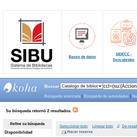
SIDECC -
Bases de datos
Descubridor
Buscar
Búsqueda avanzada
|
Búsqueda de autoridades
|
Nu
SIBU -
SISTEMAS
Su búsqueda retornó 2 resultados.
DE
Refine su búsqueda
Seleccionar todo
Limpiar todo
De-resal
Disponibilidad
BIBLIOTECAS