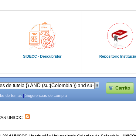
SIDECC - Descubridor
Repositorio Instituci
Carrito
be de temas
|
Sugerencias de compra
TECAS UNICOC.