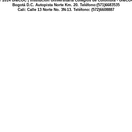
© 2014 UNICOC | Institución Universitaria Colegios de Colombia - UNICO
Bogotá D.C. Autopista Norte Km. 20. Teléfono:(571)6683535
Cali: Calle 13 Norte No. 3N-13. Teléfono: (572)6608887