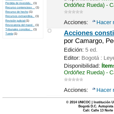
Perdida de investidu...
(1)
Ordóñez Rueda) - Ca
Recurso contencioso ...
(1)
Recurso de hecho
(1)
Recursos extraordina...
(1)
Revisión judicial
(1)
Acciones:
Hacer 
Revocatoria del mand...
(1)
Tribunales constituc...
(1)
Acciones consti
Tutela
(1)
por
Camargo, Ped
Edición:
5 ed.
Editor:
Bogotá : Ley
Disponibilidad:
Ítem
Ordóñez Rueda) - C
Acciones:
Hacer 
© 2014 UNICOC | Institución U
Bogotá D.C. Autopista
Cali: Calle 13 Norte