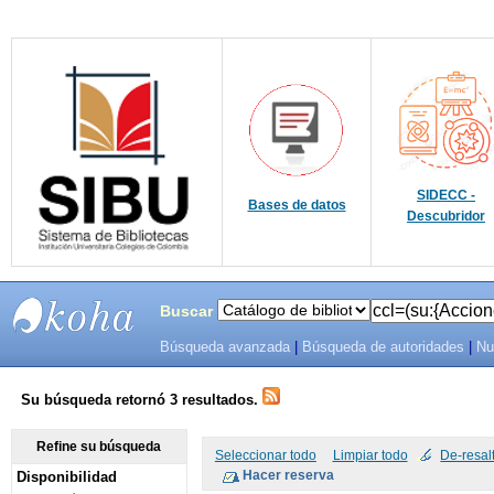
SIDECC -
Bases de datos
Descubridor
Buscar
Búsqueda avanzada
|
Búsqueda de autoridades
|
Nu
SIBU -
SISTEMAS
Su búsqueda retornó 3 resultados.
DE
Refine su búsqueda
Seleccionar todo
Limpiar todo
De-resal
Disponibilidad
BIBLIOTECAS