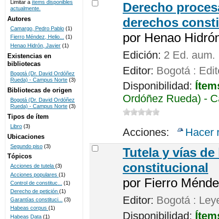
Limitar a
ítems disponibles
Derecho procesa
actualmente.
UNICOC
Autores
derechos consti
Camargo, Pedro Pablo
(1)
por
Henao Hidrón,
Fierro Méndez, Helio...
(1)
Henao Hidrón, Javier
(1)
Edición:
2 Ed. aum.
Existencias en
bibliotecas
Editor:
Bogotá : Edit
Bogotá (Dr. David Ordóñez
Rueda) - Campus Norte
(3)
Disponibilidad:
Ítem
Bibliotecas de origen
Ordóñez Rueda) - C
Bogotá (Dr. David Ordóñez
Rueda) - Campus Norte
(3)
Tipos de ítem
Libro
(3)
Acciones:
Hacer 
Ubicaciones
Segundo piso
(3)
Tutela y vías d
Tópicos
constitucional
Acciones de tutela
(3)
Acciones populares
(1)
por
Fierro Ménde
Control de constituc...
(1)
Derecho de petición
(1)
Editor:
Bogotá : Ley
Garantías constituci...
(3)
Habeas corpus
(1)
Disponibilidad:
Ítem
Habeas Data
(1)