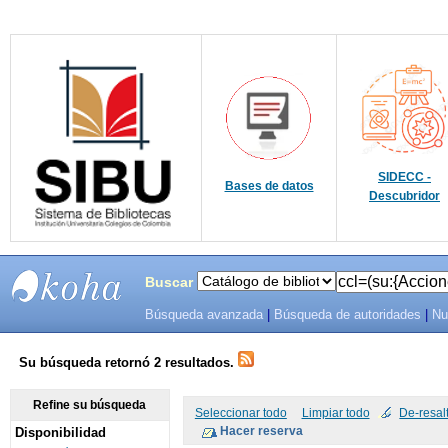
SIDECC -
Bases de datos
Descubridor
Buscar
Búsqueda avanzada
|
Búsqueda de autoridades
|
Nu
SIBU -
SISTEMAS
Su búsqueda retornó 2 resultados.
DE
Refine su búsqueda
Seleccionar todo
Limpiar todo
De-resal
Disponibilidad
BIBLIOTECAS