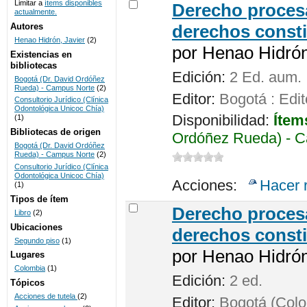
Limitar a
ítems disponibles
Derecho procesa
actualmente.
UNICOC
Autores
derechos consti
Henao Hidrón, Javier
(2)
por
Henao Hidrón,
Existencias en
bibliotecas
Edición:
2 Ed. aum.
Bogotá (Dr. David Ordóñez
Rueda) - Campus Norte
(2)
Editor:
Bogotá : Edit
Consultorio Jurídico (Clínica
Odontológica Unicoc Chía)
Disponibilidad:
Ítem
(1)
Bibliotecas de origen
Ordóñez Rueda) - C
Bogotá (Dr. David Ordóñez
Rueda) - Campus Norte
(2)
Consultorio Jurídico (Clínica
Odontológica Unicoc Chía)
Acciones:
Hacer 
(1)
Tipos de ítem
Derecho procesa
Libro
(2)
Ubicaciones
derechos consti
Segundo piso
(1)
por
Henao Hidrón,
Lugares
Colombia
(1)
Edición:
2 ed.
Tópicos
Acciones de tutela
(2)
Editor:
Bogotá (Colom