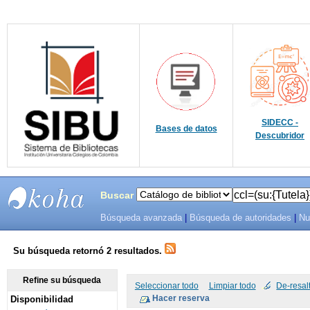
SIDECC -
Bases de datos
Descubridor
Buscar
Búsqueda avanzada
|
Búsqueda de autoridades
|
Nu
SIBU -
SISTEMAS
Su búsqueda retornó 2 resultados.
DE
Refine su búsqueda
Seleccionar todo
Limpiar todo
De-resal
Disponibilidad
BIBLIOTECAS