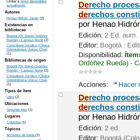
Limitar a
ítems disponibles
De
recho procesa
actualmente.
UNICOC
Autores
de
rechos consti
Henao Hidrón, Javier
(2)
por
Henao Hidrón,
Existencias en
bibliotecas
Edición:
2 Ed. aum.
Bogotá (Dr. David Ordóñez
Rueda) - Campus Norte
(2)
Editor:
Bogotá : Edit
Consultorio Jurídico (Clínica
Odontológica Unicoc Chía)
Disponibilidad:
Ítem
(1)
Bibliotecas de origen
Ordóñez Rueda) - C
Bogotá (Dr. David Ordóñez
Rueda) - Campus Norte
(2)
Consultorio Jurídico (Clínica
Odontológica Unicoc Chía)
Acciones:
Hacer 
(1)
Tipos de ítem
De
recho proces
Libro
(2)
Ubicaciones
de
rechos consti
Segundo piso
(1)
por
Henao Hidrón,
Lugares
Colombia
(1)
Edición:
2 ed.
Tópicos
Acciones de tutela
(2)
Editor:
Bogotá (Colom