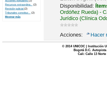
Acciones populares
(2)
Disponibilidad:
Ítem
Recursos extraordina...
(2)
Revisión judicial
(2)
Ordóñez Rueda) - Ca
Tribunales constituc...
(2)
Jurídico (Clínica Od
Mostrar más
Acciones:
Hacer 
© 2014 UNICOC | Institución U
Bogotá D.C. Autopista
Cali: Calle 13 Norte