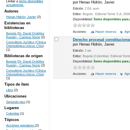
Limitar a
ítems disponibles
por
Henao Hidrón, Javier.
actualmente.
UNICOC
Edición:
2 Ed. aum.
Autores
Editor:
Bogotá : Editorial Temis S.A; 2006
Henao Hidrón, Javier
(2)
Disponibilidad:
Ítems disponibles para
Existencias en
bibliotecas
Acciones:
Hacer reserva
Agre
Bogotá (Dr. David Ordóñez
Rueda) - Campus Norte
(2)
Derecho procesal constituciona
Consultorio Jurídico (Clínica
por
Henao Hidrón, Javier.
Odontológica Unicoc Chía)
(1)
Edición:
2 ed.
Bibliotecas de origen
Editor:
Bogotá (Colombia): Editorial Temi
Disponibilidad:
Ítems disponibles para
Bogotá (Dr. David Ordóñez
Rueda) - Campus Norte
(2)
Consultorio Jurídico (Clínica
Acciones:
Hacer reserva
Agre
Odontológica Unicoc Chía)
(1)
Tipos de ítem
Libro
(2)
Ubicaciones
Segundo piso
(1)
Lugares
Colombia
(1)
Tópicos
Acciones populares
(2)