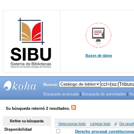
Bases de datos
Buscar
Búsqueda avanzada
|
Búsqueda de autoridades
|
Nu
SIBU -
SISTEMAS
Su búsqueda retornó 2 resultados.
DE
Refine su búsqueda
Seleccionar todo
Limpiar todo
De-resal
Disponibilidad
BIBLIOTECAS
Derecho procesal constituciona