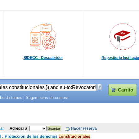
SIDECC - Descubridor
Repositorio Instituci
Carrito
be de temas
|
Sugerencias de compra
tar
Agregar a:
l : Protección de los derechos
constitucionales