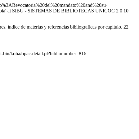
su-to%3ARevocatoria%20del%20mandato%20and%20su-
geo:Colombia' at SIBU - SISTEMAS DE BIBLIOTECAS UNICOC
2
0
10
s, índice de materias y referencias bibliograficas por capitulo. 22
gi-bin/koha/opac-detail.pl?biblionumber=816