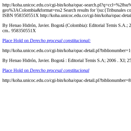
http://koha.unicoc.edu.co/cgi-bin/koha/opac-search.pl?q=cc
geo%3AColombia&format=rss2
Search results for '(su:{Tribunal
ISBN 958350551X
http://koha.unicoc.edu.co/cgi-bin/koha/opac-det
By Henao Hidrón, Javier. Bogotá (Colombia): Editorial Temis S.A.; 2006
cm.. 958350551X
Place Hold on
Derecho procesal constitucional:
http://koha.unicoc.edu.co/cgi-bin/koha/opac-detail.pl?biblionumber=
By Henao Hidrón, Javier. Bogotá : Editorial Temis S.A; 2006 . XI;
Place Hold on
Derecho procesal constitucional
http://koha.unicoc.edu.co/cgi-bin/koha/opac-detail.pl?biblionumber=