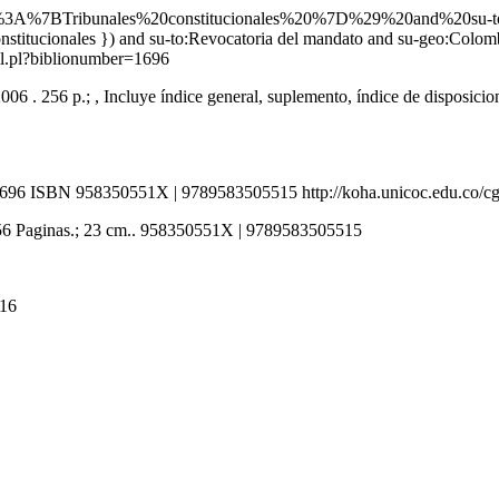
l=%28su%3A%7BTribunales%20constitucionales%20%7D%29%20and%20
es constitucionales }) and su-to:Revocatoria del mandato and su-
ail.pl?biblionumber=1696
 . 256 p.; , Incluye índice general, suplemento, índice de disposicione
1696
ISBN 958350551X | 9789583505515
http://koha.unicoc.edu.co/c
 256 Paginas.; 23 cm.. 958350551X | 9789583505515
816