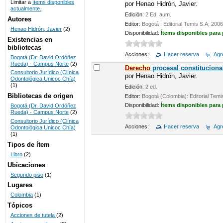
Limitar a
ítems disponibles
por
Henao Hidrón, Javier.
actualmente.
UNICOC
Edición:
2 Ed. aum.
Autores
Editor:
Bogotá : Editorial Temis S.A; 2006
Henao Hidrón, Javier
(2)
Disponibilidad:
Ítems disponibles para
Existencias en
bibliotecas
Acciones:
Hacer reserva
Agre
Bogotá (Dr. David Ordóñez
Rueda) - Campus Norte
(2)
Derecho
procesal constituciona
Consultorio Jurídico (Clínica
por
Henao Hidrón, Javier.
Odontológica Unicoc Chía)
(1)
Edición:
2 ed.
Bibliotecas de origen
Editor:
Bogotá (Colombia): Editorial Temi
Disponibilidad:
Ítems disponibles para
Bogotá (Dr. David Ordóñez
Rueda) - Campus Norte
(2)
Consultorio Jurídico (Clínica
Acciones:
Hacer reserva
Agre
Odontológica Unicoc Chía)
(1)
Tipos de ítem
Libro
(2)
Ubicaciones
Segundo piso
(1)
Lugares
Colombia
(1)
Tópicos
Acciones de tutela
(2)