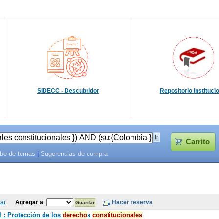
SIDECC - Descubridor
Repositorio Instituci
Carrito
be de temas
|
Sugerencias de compra
tar
Agregar a:
l : Protección de los
derecho
s
constitucionales