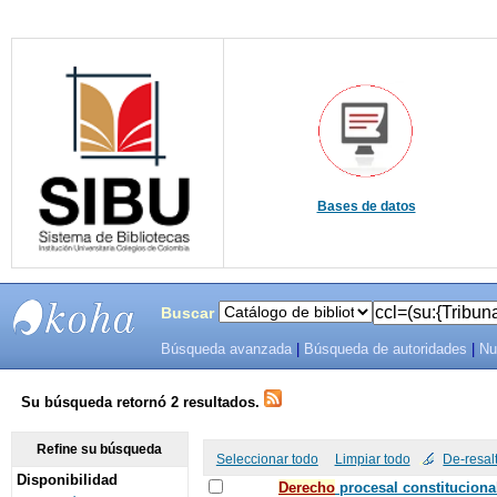
Bases de datos
Buscar
Búsqueda avanzada
|
Búsqueda de autoridades
|
Nu
SIBU -
SISTEMAS
Su búsqueda retornó 2 resultados.
DE
Refine su búsqueda
Seleccionar todo
Limpiar todo
De-resal
Disponibilidad
BIBLIOTECAS
Derecho
procesal constituciona