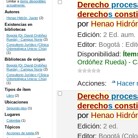
Limitar a
ítems disponibles
Derecho
procesa
actualmente.
UNICOC
Autores
derecho
s
const
Henao Hidrón, Javier
(2)
por
Henao
Hidró
Existencias en
bibliotecas
Edición:
2 Ed. aum.
Bogotá (Dr. David Ordóñez
Rueda) - Campus Norte
(2)
Editor:
Bogotá : Edit
Consultorio Jurídico (Clínica
Odontológica Unicoc Chía)
Disponibilidad:
Ítem
(1)
Bibliotecas de origen
Ordóñez Rueda) - C
Bogotá (Dr. David Ordóñez
Rueda) - Campus Norte
(2)
Consultorio Jurídico (Clínica
Odontológica Unicoc Chía)
Acciones:
Hacer 
(1)
Tipos de ítem
Derecho
procesa
Libro
(2)
Ubicaciones
derecho
s
const
Segundo piso
(1)
por
Henao
Hidró
Lugares
Colombia
(1)
Edición:
2 ed.
Tópicos
Acciones de tutela
(2)
Editor:
Bogotá (Colom