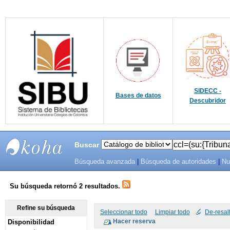
SIDECC -
Bases de datos
Descubridor
Buscar
Búsqueda avanzada
|
Búsqueda de autoridades
|
Nu
SIBU -
SISTEMAS
Su búsqueda retornó 2 resultados.
DE
Refine su búsqueda
Seleccionar todo
Limpiar todo
De-resal
Disponibilidad
BIBLIOTECAS