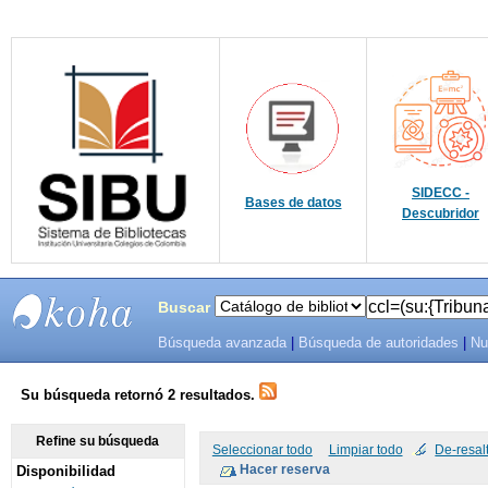
SIDECC -
Bases de datos
Descubridor
Buscar
Búsqueda avanzada
|
Búsqueda de autoridades
|
Nu
SIBU -
SISTEMAS
Su búsqueda retornó 2 resultados.
DE
Refine su búsqueda
Seleccionar todo
Limpiar todo
De-resal
Disponibilidad
BIBLIOTECAS