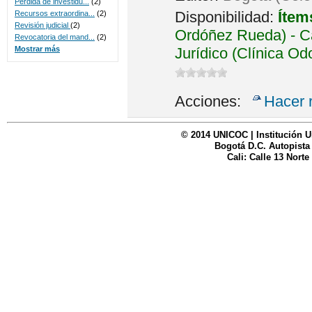
Perdida de investidu...
(2)
Disponibilidad:
Ítem
Recursos extraordina...
(2)
Revisión judicial
(2)
Ordóñez Rueda) - Ca
Revocatoria del mand...
(2)
Jurídico (Clínica Od
Mostrar más
Acciones:
Hacer 
© 2014 UNICOC | Institución U
Bogotá D.C. Autopista
Cali: Calle 13 Norte