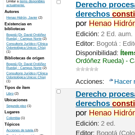
Limitar a
ítems disponibles
Derecho procesa
actualmente.
UNICOC
Autores
derechos
const
Henao Hidrón, Javier
(2)
por
Henao
Hidró
Existencias en
bibliotecas
Edición:
2 Ed. aum.
Bogotá (Dr. David Ordóñez
Rueda) - Campus Norte
(2)
Editor:
Bogotá : Edit
Consultorio Jurídico (Clínica
Odontológica Unicoc Chía)
Disponibilidad:
Ítem
(1)
Bibliotecas de origen
Ordóñez Rueda) - C
Bogotá (Dr. David Ordóñez
Rueda) - Campus Norte
(2)
Consultorio Jurídico (Clínica
Odontológica Unicoc Chía)
Acciones:
Hacer 
(1)
Tipos de ítem
Derecho procesa
Libro
(2)
Ubicaciones
derechos
const
Segundo piso
(1)
por
Henao
Hidró
Lugares
Colombia
(1)
Edición:
2 ed.
Tópicos
Acciones de tutela
(2)
Editor:
Bogotá (Colom