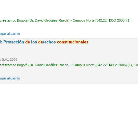
 préstamo:
Bogotá (Dr. David Ordóñez Rueda) - Campus Norte [342.22 H35D 2006] (1).
gar al carrito
l: Protección
de
los
de
rechos
constitucionales
s S.A.; 2006
 préstamo:
Bogotá (Dr. David Ordóñez Rueda) - Campus Norte [342.22 H493d 2006] (1), Cons
gar al carrito