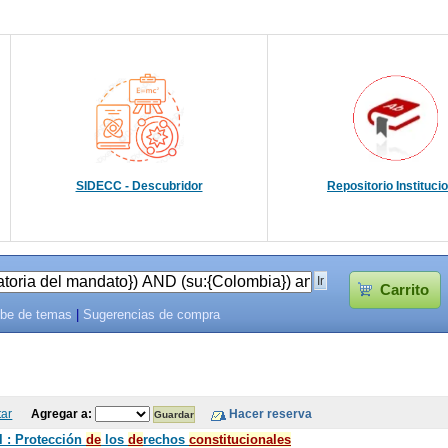
SIDECC - Descubridor
Repositorio Instituci
Carrito
be de temas
|
Sugerencias de compra
tar
Agregar a:
l : Protección
de
los
de
rechos
constitucionales