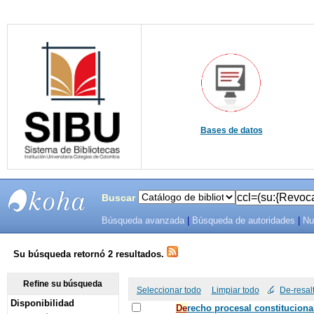
Bases de datos
Buscar
Búsqueda avanzada
|
Búsqueda de autoridades
|
Nu
SIBU -
SISTEMAS
Su búsqueda retornó 2 resultados.
DE
Refine su búsqueda
Seleccionar todo
Limpiar todo
De-resal
Disponibilidad
BIBLIOTECAS
De
recho procesal constituciona