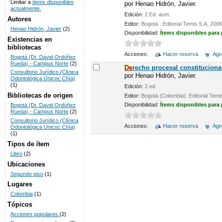
Limitar a
ítems disponibles
por
Henao Hidrón, Javier.
actualmente.
UNICOC
Edición:
2 Ed. aum.
Autores
Editor:
Bogotá : Editorial Temis S.A; 2006
Henao Hidrón, Javier
(2)
Disponibilidad:
Ítems disponibles para
Existencias en
bibliotecas
Acciones:
Hacer reserva
Agre
Bogotá (Dr. David Ordóñez
Rueda) - Campus Norte
(2)
De
recho procesal constituciona
Consultorio Jurídico (Clínica
por
Henao Hidrón, Javier.
Odontológica Unicoc Chía)
(1)
Edición:
2 ed.
Bibliotecas de origen
Editor:
Bogotá (Colombia): Editorial Temi
Disponibilidad:
Ítems disponibles para
Bogotá (Dr. David Ordóñez
Rueda) - Campus Norte
(2)
Consultorio Jurídico (Clínica
Acciones:
Hacer reserva
Agre
Odontológica Unicoc Chía)
(1)
Tipos de ítem
Libro
(2)
Ubicaciones
Segundo piso
(1)
Lugares
Colombia
(1)
Tópicos
Acciones populares
(2)