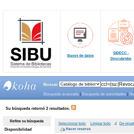
SIDECC -
Bases de datos
Descubridor
Buscar
Búsqueda avanzada
|
Búsqueda de autoridades
|
Nu
SIBU -
SISTEMAS
Su búsqueda retornó 2 resultados.
DE
Refine su búsqueda
Seleccionar todo
Limpiar todo
De-resal
Disponibilidad
BIBLIOTECAS