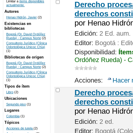
Limitar a
ítems disponibles
Derecho procesa
actualmente.
UNICOC
Autores
derechos consti
Henao Hidrón, Javier
(2)
por
Henao Hidrón,
Existencias en
bibliotecas
Edición:
2 Ed. aum.
Bogotá (Dr. David Ordóñez
Rueda) - Campus Norte
(2)
Editor:
Bogotá : Edit
Consultorio Jurídico (Clínica
Odontológica Unicoc Chía)
Disponibilidad:
Ítem
(1)
Bibliotecas de origen
Ordóñez Rueda) - C
Bogotá (Dr. David Ordóñez
Rueda) - Campus Norte
(2)
Consultorio Jurídico (Clínica
Odontológica Unicoc Chía)
Acciones:
Hacer 
(1)
Tipos de ítem
Derecho procesa
Libro
(2)
Ubicaciones
derechos consti
Segundo piso
(1)
por
Henao Hidrón,
Lugares
Colombia
(1)
Edición:
2 ed.
Tópicos
Acciones de tutela
(2)
Editor:
Bogotá (Colom