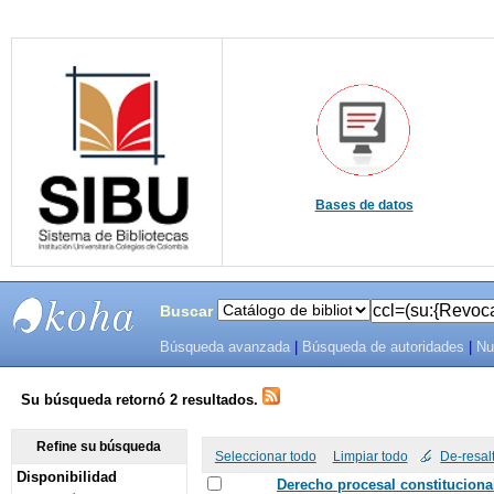
Bases de datos
Buscar
Búsqueda avanzada
|
Búsqueda de autoridades
|
Nu
SIBU -
SISTEMAS
Su búsqueda retornó 2 resultados.
DE
Refine su búsqueda
Seleccionar todo
Limpiar todo
De-resal
Disponibilidad
BIBLIOTECAS
Derecho procesal constitucional