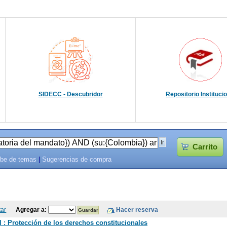
SIDECC - Descubridor
Repositorio Instituci
Carrito
be de temas
|
Sugerencias de compra
tar
Agregar a:
 : Protección de los derechos constitucionales