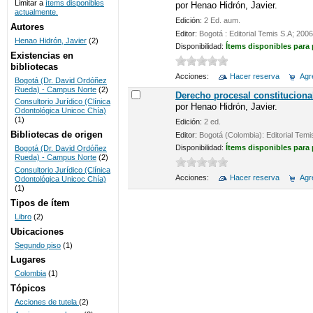
Limitar a
ítems disponibles
por
Henao Hidrón, Javier.
actualmente.
UNICOC
Edición:
2 Ed. aum.
Autores
Editor:
Bogotá : Editorial Temis S.A; 2006
Henao Hidrón, Javier
(2)
Disponibilidad:
Ítems disponibles para
Existencias en
bibliotecas
Acciones:
Hacer reserva
Agre
Bogotá (Dr. David Ordóñez
Rueda) - Campus Norte
(2)
Derecho procesal constituciona
Consultorio Jurídico (Clínica
por
Henao Hidrón, Javier.
Odontológica Unicoc Chía)
(1)
Edición:
2 ed.
Bibliotecas de origen
Editor:
Bogotá (Colombia): Editorial Temi
Disponibilidad:
Ítems disponibles para
Bogotá (Dr. David Ordóñez
Rueda) - Campus Norte
(2)
Consultorio Jurídico (Clínica
Acciones:
Hacer reserva
Agre
Odontológica Unicoc Chía)
(1)
Tipos de ítem
Libro
(2)
Ubicaciones
Segundo piso
(1)
Lugares
Colombia
(1)
Tópicos
Acciones de tutela
(2)