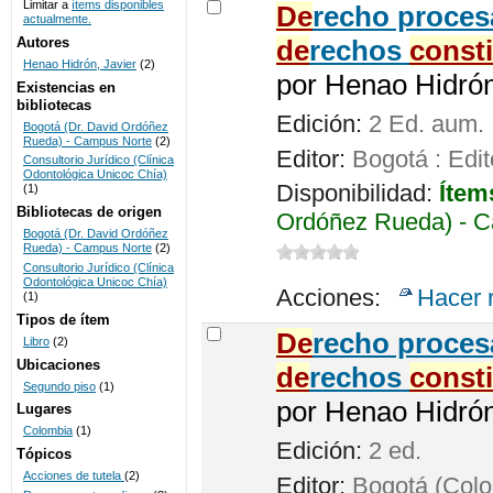
Limitar a
ítems disponibles
De
recho procesa
actualmente.
UNICOC
Autores
de
rechos
const
Henao Hidrón, Javier
(2)
por
Henao Hidrón,
Existencias en
bibliotecas
Edición:
2 Ed. aum.
Bogotá (Dr. David Ordóñez
Rueda) - Campus Norte
(2)
Editor:
Bogotá : Edit
Consultorio Jurídico (Clínica
Odontológica Unicoc Chía)
Disponibilidad:
Ítem
(1)
Bibliotecas de origen
Ordóñez Rueda) - C
Bogotá (Dr. David Ordóñez
Rueda) - Campus Norte
(2)
Consultorio Jurídico (Clínica
Odontológica Unicoc Chía)
Acciones:
Hacer 
(1)
Tipos de ítem
De
recho proces
Libro
(2)
Ubicaciones
de
rechos
const
Segundo piso
(1)
por
Henao Hidrón,
Lugares
Colombia
(1)
Edición:
2 ed.
Tópicos
Acciones de tutela
(2)
Editor:
Bogotá (Colom