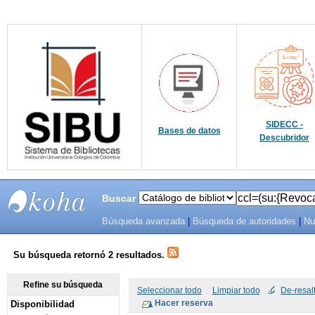
SIDECC -
Bases de datos
Descubridor
Buscar
Búsqueda avanzada
|
Búsqueda de autoridades
|
Nu
SIBU -
SISTEMAS
Su búsqueda retornó 2 resultados.
DE
Refine su búsqueda
Seleccionar todo
Limpiar todo
De-resal
Disponibilidad
BIBLIOTECAS