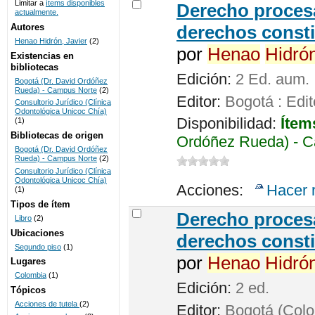
Limitar a
ítems disponibles
Derecho procesa
actualmente.
UNICOC
Autores
derechos consti
Henao Hidrón, Javier
(2)
por
Henao
Hidró
Existencias en
bibliotecas
Edición:
2 Ed. aum.
Bogotá (Dr. David Ordóñez
Rueda) - Campus Norte
(2)
Editor:
Bogotá : Edit
Consultorio Jurídico (Clínica
Odontológica Unicoc Chía)
Disponibilidad:
Ítem
(1)
Bibliotecas de origen
Ordóñez Rueda) - C
Bogotá (Dr. David Ordóñez
Rueda) - Campus Norte
(2)
Consultorio Jurídico (Clínica
Odontológica Unicoc Chía)
Acciones:
Hacer 
(1)
Tipos de ítem
Derecho procesa
Libro
(2)
Ubicaciones
derechos consti
Segundo piso
(1)
por
Henao
Hidró
Lugares
Colombia
(1)
Edición:
2 ed.
Tópicos
Acciones de tutela
(2)
Editor:
Bogotá (Colom