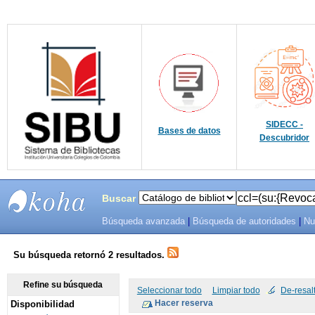
SIDECC -
Bases de datos
Descubridor
Buscar
Búsqueda avanzada
|
Búsqueda de autoridades
|
Nu
SIBU -
SISTEMAS
Su búsqueda retornó 2 resultados.
DE
Refine su búsqueda
Seleccionar todo
Limpiar todo
De-resal
Disponibilidad
BIBLIOTECAS