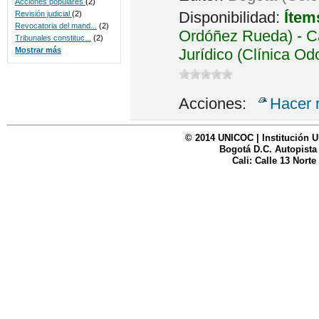
Acciones populares
(2)
Disponibilidad:
Ítem
Revisión judicial
(2)
Revocatoria del mand...
(2)
Ordóñez Rueda) - Ca
Tribunales constituc...
(2)
Jurídico (Clínica Od
Mostrar más
Acciones:
Hacer 
© 2014 UNICOC | Institución U
Bogotá D.C. Autopista
Cali: Calle 13 Norte