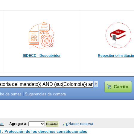
SIDECC - Descubridor
Repositorio Instituci
Carrito
be de temas
|
Sugerencias de compra
tar
Agregar a:
 : Protección de los derechos constitucionales