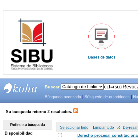
Bases de datos
Buscar
Búsqueda avanzada
|
Búsqueda de autoridades
|
Nu
SIBU -
SISTEMAS
Su búsqueda retornó 2 resultados.
DE
Refine su búsqueda
Seleccionar todo
Limpiar todo
De-resal
Disponibilidad
BIBLIOTECAS
Derecho procesal constitucional