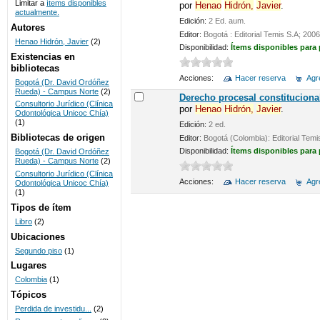
Limitar a
ítems disponibles
por
Henao
Hidrón,
Javier
.
actualmente.
UNICOC
Edición:
2 Ed. aum.
Autores
Editor:
Bogotá : Editorial Temis S.A; 2006
Henao Hidrón, Javier
(2)
Disponibilidad:
Ítems disponibles para
Existencias en
bibliotecas
Acciones:
Hacer reserva
Agre
Bogotá (Dr. David Ordóñez
Rueda) - Campus Norte
(2)
Derecho procesal constituciona
Consultorio Jurídico (Clínica
por
Henao
Hidrón,
Javier
.
Odontológica Unicoc Chía)
(1)
Edición:
2 ed.
Bibliotecas de origen
Editor:
Bogotá (Colombia): Editorial Temi
Disponibilidad:
Ítems disponibles para
Bogotá (Dr. David Ordóñez
Rueda) - Campus Norte
(2)
Consultorio Jurídico (Clínica
Acciones:
Hacer reserva
Agre
Odontológica Unicoc Chía)
(1)
Tipos de ítem
Libro
(2)
Ubicaciones
Segundo piso
(1)
Lugares
Colombia
(1)
Tópicos
Perdida de investidu...
(2)