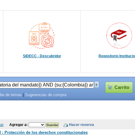
SIDECC - Descubridor
Repositorio Instituci
Carrito
be de temas
|
Sugerencias de compra
tar
Agregar a:
 : Protección de los derechos constitucionales