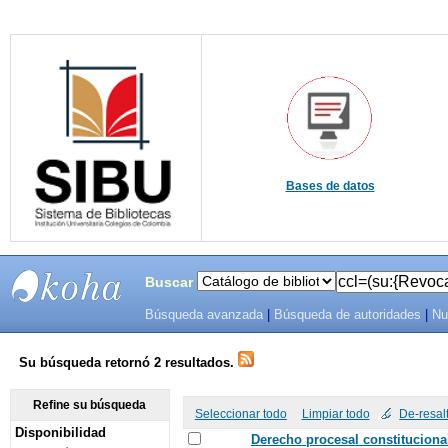
Bases de datos
Buscar
Búsqueda avanzada
|
Búsqueda de autoridades
|
Nu
SIBU -
SISTEMAS
Su búsqueda retornó 2 resultados.
DE
Refine su búsqueda
Seleccionar todo
Limpiar todo
De-resal
Disponibilidad
BIBLIOTECAS
Derecho procesal constitucional