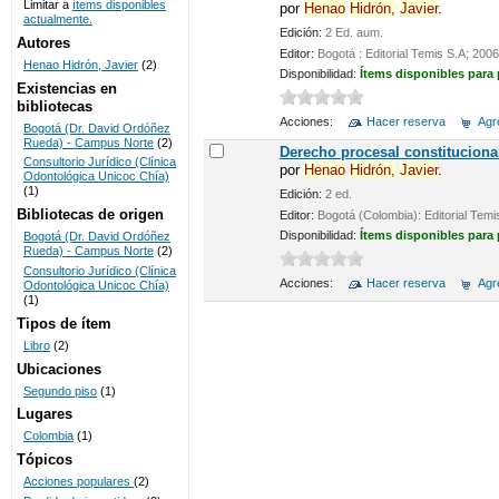
Limitar a
ítems disponibles
por
Henao
Hidrón,
Javier
.
actualmente.
UNICOC
Edición:
2 Ed. aum.
Autores
Editor:
Bogotá : Editorial Temis S.A; 2006
Henao Hidrón, Javier
(2)
Disponibilidad:
Ítems disponibles para
Existencias en
bibliotecas
Acciones:
Hacer reserva
Agre
Bogotá (Dr. David Ordóñez
Rueda) - Campus Norte
(2)
Derecho procesal constituciona
Consultorio Jurídico (Clínica
por
Henao
Hidrón,
Javier
.
Odontológica Unicoc Chía)
(1)
Edición:
2 ed.
Bibliotecas de origen
Editor:
Bogotá (Colombia): Editorial Temi
Disponibilidad:
Ítems disponibles para
Bogotá (Dr. David Ordóñez
Rueda) - Campus Norte
(2)
Consultorio Jurídico (Clínica
Acciones:
Hacer reserva
Agre
Odontológica Unicoc Chía)
(1)
Tipos de ítem
Libro
(2)
Ubicaciones
Segundo piso
(1)
Lugares
Colombia
(1)
Tópicos
Acciones populares
(2)