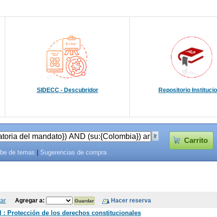
SIDECC - Descubridor
Repositorio Instituci
Carrito
be de temas
|
Sugerencias de compra
tar
Agregar a:
 : Protección de los derechos constitucionales