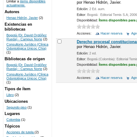
Limitar a
ítems disponibles
por
Henao Hidrón, Javier.
actualmente.
UNICOC
Edición:
2 Ed. aum.
Autores
Editor:
Bogotá : Editorial Temis S.A; 2006
Henao Hidrón, Javier
(2)
Disponibilidad:
Ítems disponibles para
Existencias en
bibliotecas
Acciones:
Hacer reserva
Agre
Bogotá (Dr. David Ordóñez
Rueda) - Campus Norte
(2)
Derecho procesal constituciona
Consultorio Jurídico (Clínica
por
Henao Hidrón, Javier.
Odontológica Unicoc Chía)
(1)
Edición:
2 ed.
Bibliotecas de origen
Editor:
Bogotá (Colombia): Editorial Temi
Disponibilidad:
Ítems disponibles para
Bogotá (Dr. David Ordóñez
Rueda) - Campus Norte
(2)
Consultorio Jurídico (Clínica
Acciones:
Hacer reserva
Agre
Odontológica Unicoc Chía)
(1)
Tipos de ítem
Libro
(2)
Ubicaciones
Segundo piso
(1)
Lugares
Colombia
(1)
Tópicos
Acciones de tutela
(2)