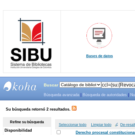
Bases de datos
Buscar
Búsqueda avanzada
|
Búsqueda de autoridades
|
Nu
SIBU -
SISTEMAS
Su búsqueda retornó 2 resultados.
DE
Refine su búsqueda
Seleccionar todo
Limpiar todo
De-resal
Disponibilidad
BIBLIOTECAS
Derecho procesal constitucional