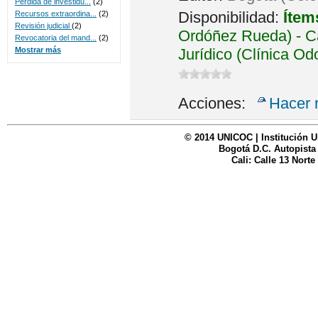
Perdida de investidu...
(2)
Disponibilidad:
Ítem
Recursos extraordina...
(2)
Revisión judicial
(2)
Ordóñez Rueda) - Ca
Revocatoria del mand...
(2)
Jurídico (Clínica Od
Mostrar más
Acciones:
Hacer 
© 2014 UNICOC | Institución U
Bogotá D.C. Autopista
Cali: Calle 13 Norte