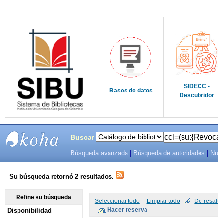
SIDECC -
Bases de datos
Descubridor
Buscar
Búsqueda avanzada
|
Búsqueda de autoridades
|
Nu
SIBU -
SISTEMAS
Su búsqueda retornó 2 resultados.
DE
Refine su búsqueda
Seleccionar todo
Limpiar todo
De-resal
Disponibilidad
BIBLIOTECAS