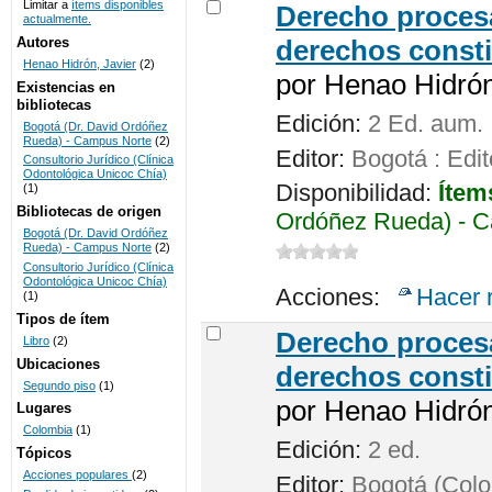
Limitar a
ítems disponibles
Derecho procesa
actualmente.
UNICOC
Autores
derechos consti
Henao Hidrón, Javier
(2)
por
Henao Hidrón,
Existencias en
bibliotecas
Edición:
2 Ed. aum.
Bogotá (Dr. David Ordóñez
Rueda) - Campus Norte
(2)
Editor:
Bogotá : Edit
Consultorio Jurídico (Clínica
Odontológica Unicoc Chía)
Disponibilidad:
Ítem
(1)
Bibliotecas de origen
Ordóñez Rueda) - C
Bogotá (Dr. David Ordóñez
Rueda) - Campus Norte
(2)
Consultorio Jurídico (Clínica
Odontológica Unicoc Chía)
Acciones:
Hacer 
(1)
Tipos de ítem
Derecho procesa
Libro
(2)
Ubicaciones
derechos consti
Segundo piso
(1)
por
Henao Hidrón,
Lugares
Colombia
(1)
Edición:
2 ed.
Tópicos
Acciones populares
(2)
Editor:
Bogotá (Colom