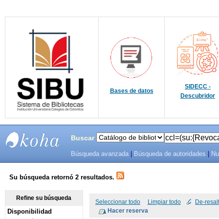
SIDECC -
Bases de datos
Descubridor
Buscar
Búsqueda avanzada
|
Búsqueda de autoridades
|
Nu
SIBU -
SISTEMAS
Su búsqueda retornó 2 resultados.
DE
Refine su búsqueda
Seleccionar todo
Limpiar todo
De-resal
Disponibilidad
BIBLIOTECAS