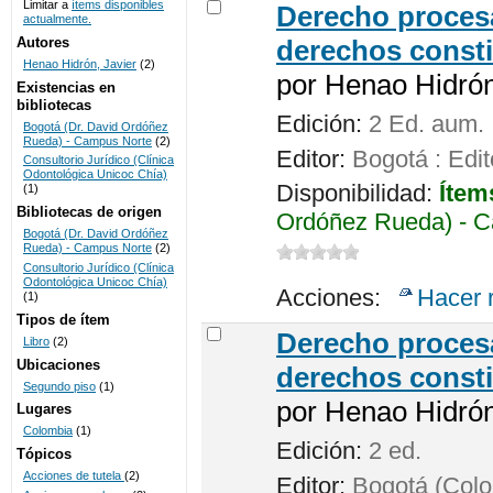
Limitar a
ítems disponibles
Derecho procesa
actualmente.
UNICOC
Autores
derechos consti
Henao Hidrón, Javier
(2)
por
Henao Hidrón,
Existencias en
bibliotecas
Edición:
2 Ed. aum.
Bogotá (Dr. David Ordóñez
Rueda) - Campus Norte
(2)
Editor:
Bogotá : Edit
Consultorio Jurídico (Clínica
Odontológica Unicoc Chía)
Disponibilidad:
Ítem
(1)
Bibliotecas de origen
Ordóñez Rueda) - C
Bogotá (Dr. David Ordóñez
Rueda) - Campus Norte
(2)
Consultorio Jurídico (Clínica
Odontológica Unicoc Chía)
Acciones:
Hacer 
(1)
Tipos de ítem
Derecho procesa
Libro
(2)
Ubicaciones
derechos consti
Segundo piso
(1)
por
Henao Hidrón,
Lugares
Colombia
(1)
Edición:
2 ed.
Tópicos
Acciones de tutela
(2)
Editor:
Bogotá (Colom