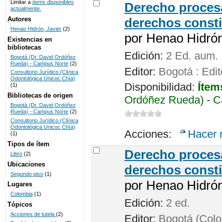
Limitar a
ítems disponibles
Derecho procesa
actualmente.
UNICOC
Autores
derechos consti
Henao Hidrón, Javier
(2)
por
Henao Hidrón,
Existencias en
bibliotecas
Edición:
2 Ed. aum.
Bogotá (Dr. David Ordóñez
Rueda) - Campus Norte
(2)
Editor:
Bogotá : Edit
Consultorio Jurídico (Clínica
Odontológica Unicoc Chía)
Disponibilidad:
Ítem
(1)
Bibliotecas de origen
Ordóñez Rueda) - C
Bogotá (Dr. David Ordóñez
Rueda) - Campus Norte
(2)
Consultorio Jurídico (Clínica
Odontológica Unicoc Chía)
Acciones:
Hacer 
(1)
Tipos de ítem
Derecho procesa
Libro
(2)
Ubicaciones
derechos consti
Segundo piso
(1)
por
Henao Hidrón,
Lugares
Colombia
(1)
Edición:
2 ed.
Tópicos
Acciones de tutela
(2)
Editor:
Bogotá (Colom