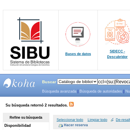
SIDECC -
Bases de datos
Descubridor
Buscar
Búsqueda avanzada
|
Búsqueda de autoridades
|
Nu
SIBU -
SISTEMAS
Su búsqueda retornó 2 resultados.
DE
Refine su búsqueda
Seleccionar todo
Limpiar todo
De-resal
Disponibilidad
BIBLIOTECAS