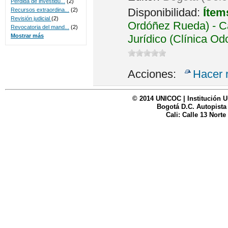
Perdida de investidu...
(2)
Disponibilidad:
Ítem
Recursos extraordina...
(2)
Revisión judicial
(2)
Ordóñez Rueda) - Ca
Revocatoria del mand...
(2)
Jurídico (Clínica Od
Mostrar más
Acciones:
Hacer 
© 2014 UNICOC | Institución U
Bogotá D.C. Autopista
Cali: Calle 13 Norte