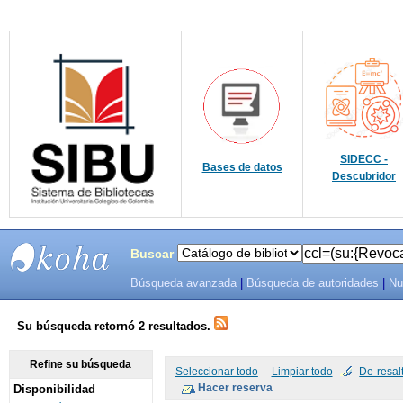
SIDECC -
Bases de datos
Descubridor
Buscar
Búsqueda avanzada
|
Búsqueda de autoridades
|
Nu
SIBU -
SISTEMAS
Su búsqueda retornó 2 resultados.
DE
Refine su búsqueda
Seleccionar todo
Limpiar todo
De-resal
Disponibilidad
BIBLIOTECAS