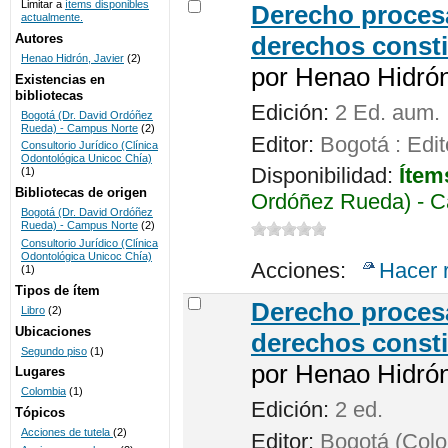
Limitar a
ítems disponibles
Derecho procesa
actualmente.
UNICOC
Autores
derechos consti
Henao Hidrón, Javier
(2)
por
Henao Hidrón,
Existencias en
bibliotecas
Edición:
2 Ed. aum.
Bogotá (Dr. David Ordóñez
Rueda) - Campus Norte
(2)
Editor:
Bogotá : Edit
Consultorio Jurídico (Clínica
Odontológica Unicoc Chía)
Disponibilidad:
Ítem
(1)
Bibliotecas de origen
Ordóñez Rueda) - C
Bogotá (Dr. David Ordóñez
Rueda) - Campus Norte
(2)
Consultorio Jurídico (Clínica
Odontológica Unicoc Chía)
Acciones:
Hacer 
(1)
Tipos de ítem
Derecho procesa
Libro
(2)
Ubicaciones
derechos consti
Segundo piso
(1)
por
Henao Hidrón,
Lugares
Colombia
(1)
Edición:
2 ed.
Tópicos
Acciones de tutela
(2)
Editor:
Bogotá (Colom