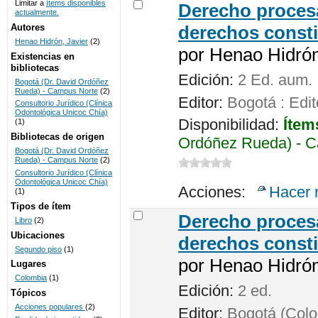
Limitar a
ítems disponibles
Derecho procesa
actualmente.
UNICOC
Autores
derechos consti
Henao Hidrón, Javier
(2)
por
Henao Hidrón,
Existencias en
bibliotecas
Edición:
2 Ed. aum.
Bogotá (Dr. David Ordóñez
Rueda) - Campus Norte
(2)
Editor:
Bogotá : Edit
Consultorio Jurídico (Clínica
Odontológica Unicoc Chía)
Disponibilidad:
Ítem
(1)
Bibliotecas de origen
Ordóñez Rueda) - C
Bogotá (Dr. David Ordóñez
Rueda) - Campus Norte
(2)
Consultorio Jurídico (Clínica
Odontológica Unicoc Chía)
Acciones:
Hacer 
(1)
Tipos de ítem
Derecho procesa
Libro
(2)
Ubicaciones
derechos consti
Segundo piso
(1)
por
Henao Hidrón,
Lugares
Colombia
(1)
Edición:
2 ed.
Tópicos
Acciones populares
(2)
Editor:
Bogotá (Colom