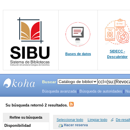
SIDECC -
Bases de datos
Descubridor
Buscar
Búsqueda avanzada
|
Búsqueda de autoridades
|
Nu
SIBU -
SISTEMAS
Su búsqueda retornó 2 resultados.
DE
Refine su búsqueda
Seleccionar todo
Limpiar todo
De-resal
Disponibilidad
BIBLIOTECAS