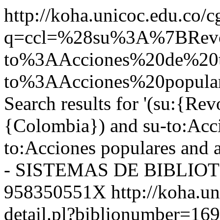
http://koha.unicoc.edu.co/c
q=ccl=%28su%3A%7BRev
to%3AAcciones%20de%20
to%3AAcciones%20popul
Search results for '(su:{Re
{Colombia}) and su-to:Acci
to:Acciones populares and 
- SISTEMAS DE BIBLIO
958350551X
http://koha.u
detail.pl?biblionumber=16